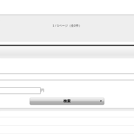
1 / 1ページ
（全2件）
円