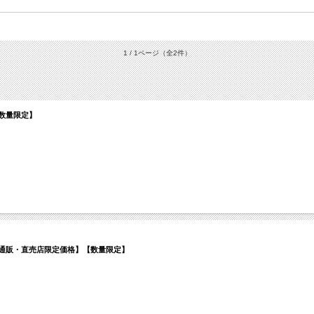
1 / 1ページ
（全2件）
【数量限定】
本【通販・直売店限定価格】【数量限定】