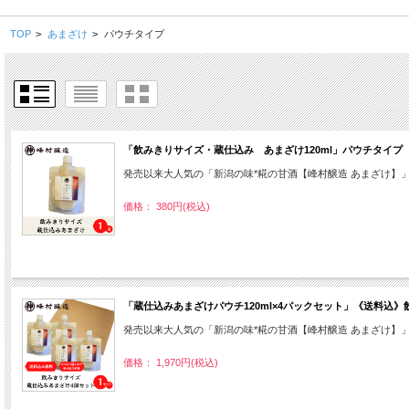
TOP
>
あまざけ
>
パウチタイプ
「飲みきりサイズ・蔵仕込み あまざけ120ml」パウチタイプ
発売以来大人気の「新潟の味*糀の甘酒【峰村醸造 あまざけ】
価格： 380円(税込)
「蔵仕込みあまざけパウチ120ml×4パックセット」《送料
発売以来大人気の「新潟の味*糀の甘酒【峰村醸造 あまざけ】
価格： 1,970円(税込)