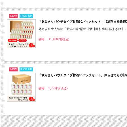
NEW
PICK UP
「飲みきりパウチタイプ甘酒30パックセット」《送料当社負担》
発売以来大人気の「新潟の味*糀の甘酒【峰村醸造 あまざけ】
価格： 11,400円(税込)
NEW
PICK UP
「飲みきりパウチタイプ甘酒10パックセット」凍らせても◎
価格： 3,799円(税込)