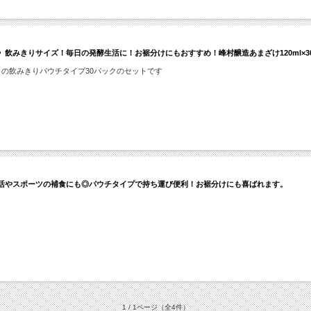
飲みきりサイズ！毎日の発酵生活に！お裾分けにもおすすめ！峰村醸造あまざけ120ml×3
」の飲みきりパウチタイプ30パックのセットです
部活やスポーツの補食にも◎パウチタイプで持ち運び便利！お裾分けにも喜ばれます。
1 / 1ページ
（全4件）