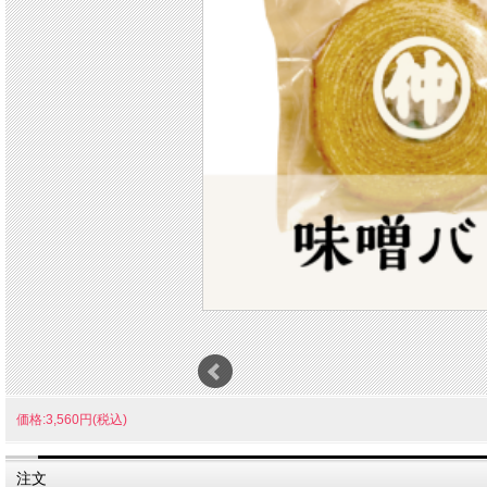
価格:3,560円(税込)
注文