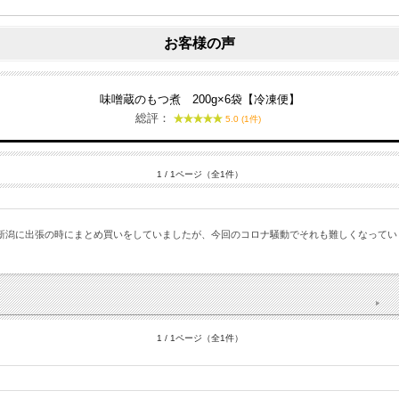
お客様の声
味噌蔵のもつ煮 200g×6袋【冷凍便】
総評：
5.0 (1件)
1 / 1ページ（全1件）
新潟に出張の時にまとめ買いをしていましたが、今回のコロナ騒動でそれも難しくなってい
1 / 1ページ（全1件）