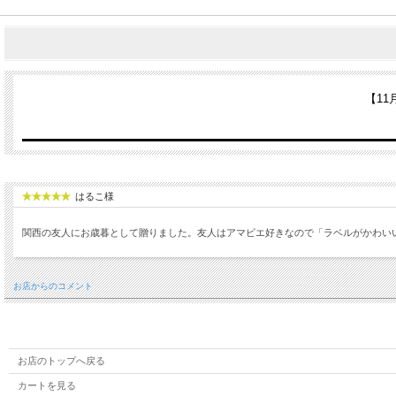
【1
はるこ様
関西の友人にお歳暮として贈りました。友人はアマビエ好きなので「ラベルがかわい
お店からのコメント
お店のトップへ戻る
カートを見る