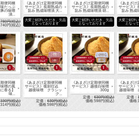
定期便同梱
《あまざけ定期便同梱
《あまざけ定期便同梱
《あまざけ
旨味たっぷ
サービス》長期熟成の
サービス》長期熟成の
サービス》
・豚の味噌
旨み 熟成味噌漬 大...
旨み 熟成味噌漬 胡...
旨み 熟成味
漬...
大変ご好評いただき、欠品
大変ご好評いただき、欠品
大変ご好評
：
780円(税込)
となっております
となっております
となっ
740円(税込)
定期便同梱
《あまざけ定期便同梱
《あまざけ定期便同梱
《あまざけ
【味噌の風
サービス》復刻仕込
サービス》越後白味噌
サービス
かに香る】
越後味噌 クラシッ
300g
越後味噌 赤粒
味...
ク...
定価：
630円(税込)
定価：
：
330円(税込)
定価：
630円(税込)
価格:598円(税込)
価格:
314円(税込)
価格:598円(税込)