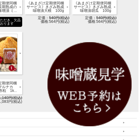
定期便同梱
《あまざけ定期便同梱
《あまざけ定期便同梱
長期熟成の
サービス》きざみ熟成
サービス》きざみ熟成
噌漬 ミ...
味噌漬大根 100g
味噌漬胡瓜 100g
定価：
540円(税込)
定価：
540円(税込)
いただき、欠品
価格:564円(税込)
価格:564円(税込)
ております
定期便同梱
》マルナカ
 1k...
1,140円(税込)
1,083円(税込)