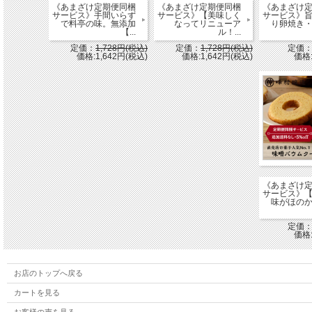
食塩相当量 / 0.07g
《あまざけ定期便同梱
《あまざけ定期便同梱
《あまざけ
サービス》手間いらず
サービス》【美味しく
サービス》
で料亭の味。無添加
なってリニューア
り卵焼き
【...
ル！...
定価：
1,728円(税込)
定価：
1,728円(税込)
定価
価格:1,642円(税込)
価格:1,642円(税込)
価格:
《あまざけ
サービス》
味がほの
定価
価格:
お店のトップへ戻る
カートを見る
お客様の声を見る