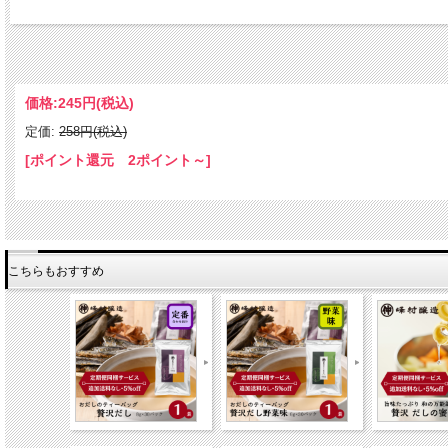
こちらは「あまざけ定期便」契約者様限定のサービスで
ご契約中の定期便のお届け予定日1週間前迄にご注文下さい。
次回定期便お届け時、商品を同梱いたします。
価格:
245円
(税込)
味噌の風味がほのかに香る焼き菓子！ 味噌フィナンシェ
定価:
258円(税込)
[ポイント還元 2ポイント～]
【商品説明】
味噌と乳製品の相性の研究から生まれた「味噌と乳」シリーズより。
ほのかに香る味噌の風味とさっくりとした歯ごたえがたまらない「味噌フィナンシェ
お土産にご自宅用に！直売店人のお菓子はプチギフトからご自宅用まで幅広くお使い
【原料】
鶏卵（国産）、バター、砂糖、アーモンドパウダー、小麦粉、米味噌、
こちらもおすすめ
生クリーム、洋酒/ペーキングパウダー、香料
（一部に乳成分、卵、大豆を含む）
【賞味期限】
製造日から60日
【栄養成分】（製品1袋あたり）
エネルギー / 148kcal
タンパク質 / 2.3g
脂質 / 10.0g
炭水化物 / 12.2g