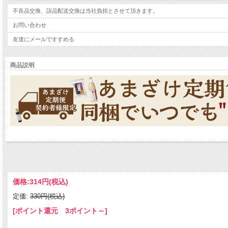
不良品交換、誤品配送交換は当社負担とさせて頂きます。
お問い合わせ
友達にメールですすめる
商品説明
こちらは「あまざけ定期便」契約者様限定のサービスで
ご契約中の定期便のお届け予定日1週間前迄にご注文下さい。
次回定期便お届け時、商品を同梱いたします。
価格:
314円
(税込)
定価:
330円(税込)
【商品特徴】
ほのかに香る味噌の風味が絶妙にマッチしたスペシャルバウムクーヘン。
[ポイント還元 3ポイント～]
峰村醸造の味噌を使用した口どけも滑らかなバウムクーヘンになります。
お土産にご自宅用に！直売店人気No.1のお菓子です。