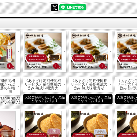
リゴ糖、
大豆を含む）
定期便同梱
《あまざけ定期便同梱
《あまざけ定期便同梱
《あまざけ
旨味たっぷ
サービス》長期熟成の
サービス》長期熟成の
サービス》
・豚の味噌
旨み 熟成味噌漬 大...
旨み 熟成味噌漬 胡...
旨み 熟成味
漬...
大変ご好評いただき、欠品
大変ご好評いただき、欠品
大変ご好評
：
780円(税込)
となっております
となっております
となっ
740円(税込)