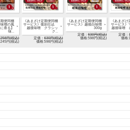
定期便同梱
《あまざけ定期便同梱
《あまざけ定期便同梱
《あまざけ
【味噌の風
サービス》復刻仕込
サービス》越後白味噌
サービス
かに香る】
越後味噌 クラシッ
300g
越後味噌 赤粒
味...
ク...
定価：
630円(税込)
定価：
：
258円(税込)
定価：
630円(税込)
価格:598円(税込)
価格:
245円(税込)
価格:598円(税込)