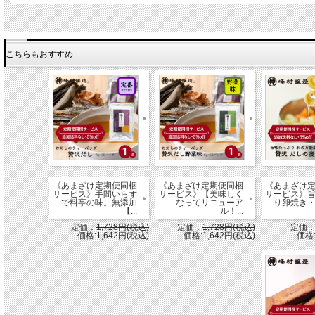
【原材料名】
鶏卵（国産）、砂糖、植物油脂、バター、小麦粉、コーンスターチ、生クリーム、オ
こちらもおすすめ
味噌、洋酒、食塩/ペーキングパウダー、乳化剤、香料、（一部に乳成分・卵・小麦・
【内容量】
1ケ
【賞味期限】
製造日から60日
【保存方法】
直射日光、高温多湿を避けて保管してください。
【栄養成分表示】
《あまざけ定期便同梱
《あまざけ定期便同梱
《あまざけ
１袋当たり 表示値は推定値
サービス》手間いらず
サービス》【美味しく
サービス》
で料亭の味。無添加
なってリニューア
り卵焼き
エネルギー 271kcal/たんぱく質 3.8ｇ/脂質 15.4ｇ/
【...
ル！...
炭水化物 29.2ｇ/食塩相当量 0.3ｇ
定価：
1,728円(税込)
定価：
1,728円(税込)
定価
価格:1,642円(税込)
価格:1,642円(税込)
価格: