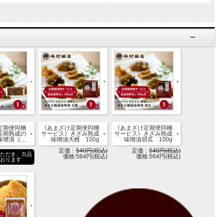
定期便同梱
《あまざけ定期便同梱
《あまざけ定期便同梱
長期熟成の
サービス》きざみ熟成
サービス》きざみ熟成
噌漬 ミ...
味噌漬大根 100g
味噌漬胡瓜 100g
定価：
540円(税込)
定価：
540円(税込)
いただき、欠品
価格:564円(税込)
価格:564円(税込)
ております