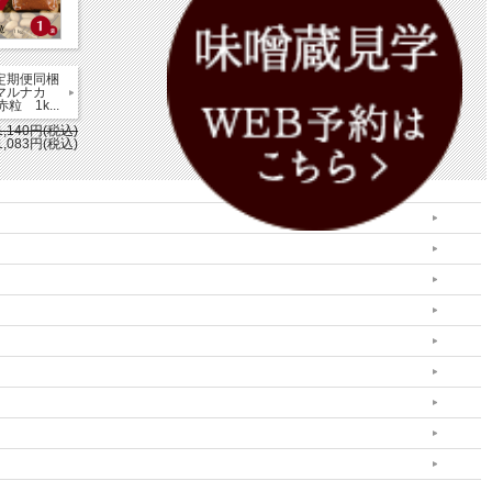
定期便同梱
》マルナカ
 1k...
1,140円(税込)
1,083円(税込)