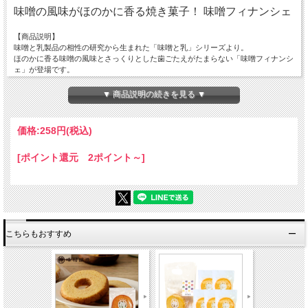
味噌の風味がほのかに香る焼き菓子！ 味噌フィナンシェ
【商品説明】
味噌と乳製品の相性の研究から生まれた「味噌と乳」シリーズより。
ほのかに香る味噌の風味とさっくりとした歯ごたえがたまらない「味噌フィナンシ
ェ」が登場です。
お土産にご自宅用に！直売店人のお菓子はプチギフトからご自宅用まで幅広くお使
いいただけます。
▼ 商品説明の続きを見る ▼
【原料】
鶏卵（国産）、バター、砂糖、アーモンドパウダー、小麦粉、米味噌、
価格:
258円
(税込)
生クリーム、洋酒/ペーキングパウダー、香料
（一部に乳成分、卵、大豆を含む）
[ポイント還元 2ポイント～]
【賞味期限】
製造日から60日
【栄養成分】（製品1袋あたり）
エネルギー / 148kcal
タンパク質 / 2.3g
こちらもおすすめ
脂質 / 10.0g
炭水化物 / 12.2g
食塩相当量 / 0.07g