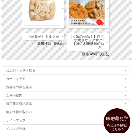
《豆菓子》ミルク豆
【人気の商品！】超う
す焼きサックサク!!
価格:432円(税込)
【薄焼き味噌蔵のね
ぎ...
価格:450円(税込)
お店のトップへ戻る
カートを見る
お客様の声を見る
ご利用案内
特定商取引法表示
個人情報の取扱い
サイトマップ
メルマガ登録