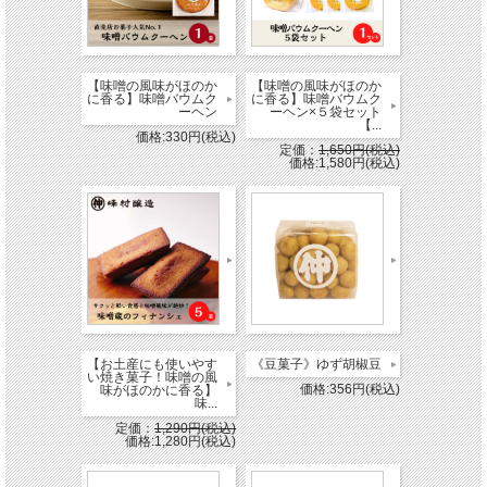
【味噌の風味がほのか
【味噌の風味がほのか
に香る】味噌バウムク
に香る】味噌バウムク
ーヘン
ーヘン×５袋セット
【...
価格:330円(税込)
定価：
1,650円(税込)
価格:1,580円(税込)
【お土産にも使いやす
《豆菓子》ゆず胡椒豆
い焼き菓子！味噌の風
価格:356円(税込)
味がほのかに香る】
味...
定価：
1,290円(税込)
価格:1,280円(税込)