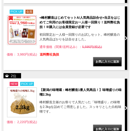
PICK UP
会員
<峰村醸造はじめてセットA/人気商品詰合せ>当店をはじ
めてご利用のお客様限定お一人様一回限り！送料弊社負
担！※購入には会員登録が必要です
初回限定お一人様一回限りのお試しセット。峰村醸造の
人気商品ばかりを詰合せました。
通常価格（関東/送料込み）：
5,595円(税込)
価格： 3,980円(税込)
送料弊社負担
2位
NEW
PICK UP
【新潟の味噌蔵：峰村醸造1番人気商品！】味噌盛りの味
噌2.3kg
峰村醸造主催のお祭りで人気だった「味噌盛り」の味噌
を2.3kgを詰めてご用意しました。スッキリとした白粒味
噌です。
価格： 2,220円(税込)