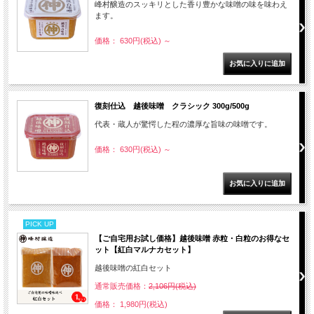
峰村醸造のスッキリとした香り豊かな味噌の味を味わえ
ます。
価格： 630円(税込)
～
復刻仕込 越後味噌 クラシック 300g/500g
代表・蔵人が驚愕した程の濃厚な旨味の味噌です。
価格： 630円(税込)
～
PICK UP
【ご自宅用お試し価格】越後味噌 赤粒・白粒のお得なセ
ット【紅白マルナカセット】
越後味噌の紅白セット
通常販売価格：
2,106円(税込)
価格： 1,980円(税込)