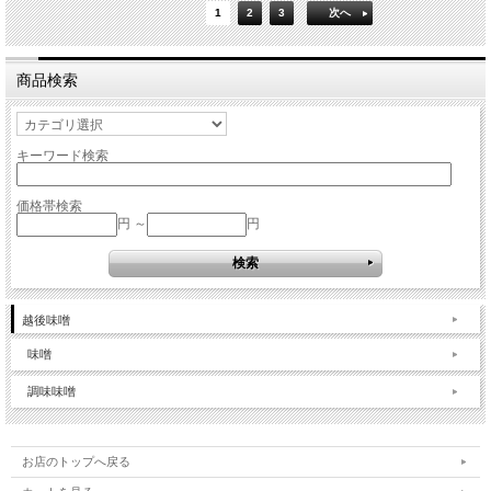
1
2
3
次へ
商品検索
キーワード検索
価格帯検索
円 ～
円
越後味噌
味噌
調味味噌
お店のトップへ戻る