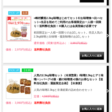
PICK UP
会員
<峰村醸造2.3kg味噌はじめてセットE/お味噌食べ比べセ
ット>当店を初めてご利用のお客様限定お一人様一回限
り！送料弊社負担！※購入には会員登録が必要です
初回限定お一人様一回限りのお試しセット。売店人気の
2.3kg味噌と白味噌・復刻味噌のお試しセット
通常価格（関東/送料込み）：
3,981円(税込)
価格： 2,970円(税込)
送料弊社負担
PICK UP
【冷凍】
人気の2.3kg味噌セット（冷凍惣菜）/味噌2.3kgとデミ味
噌ハンバーグ×2個・鯖の味噌煮×2個のお得なセット【送
料当社負担：通販限定企画】【冷凍便】
人気の味噌2.3kgと冷凍総菜の詰め合わせセット
定価：
4,593円(税込)
価格： 3,990円(税込)
送料弊社負担