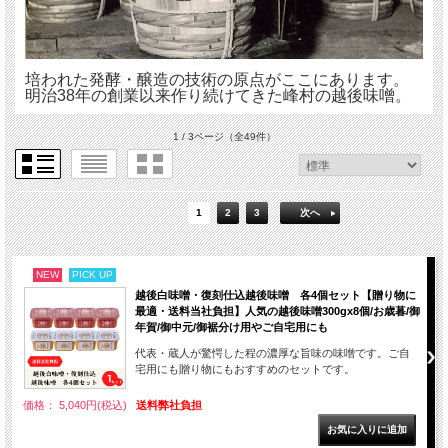
培われた発酵・醸造の技術の原点がここにあります。
明治38年の創業以来作り続けてきた峰村の越後味噌。
1 / 3ページ
（全49件）
1
2
3
次へ
NEW
PICK UP
越後白味噌・復刻仕込越後味噌 各4個セット【贈り物に
最適・送料当社負担】人気の越後味噌300gx8個/お歳暮/御
年賀/御中元/御裾分け用やご自宅用にも
代表・蔵人が驚愕した程の濃厚な旨味の味噌です。ご自
宅用にも贈り物にもおすすめのセットです。
価格： 5,040円(税込)
送料弊社負担