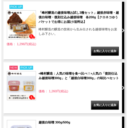
PICK UP
「峰村醸造の越後味噌お試し3種セット」越後赤味噌・越
後白味噌・復刻仕込み越後味噌 各200g【クロネコゆう
パケットでお得にお届け/送料込】
峰村醸造の醸造の技術から生み出される越後味噌をお楽
しみ下さい。
価格： 1,296円(税込)
NEW
PICK UP
<峰村醸造：人気の味噌を食べ比べ！>人気の「復刻仕込
み越後味噌300g」と「越後白味噌300g」の味比べセット
価格： 1,260円(税込)
越後白味噌 300g/500g