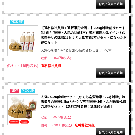
PICK UP
【送料弊社負担：通販限定企画！】2.3kg味噌盛りセット
(甘酒)/（味噌・人気の甘酒3本）峰村醸造人気イベントの
味噌盛りの味噌2.3ｋｇと人気甘酒3本がセットになったお
得なセット。
人気の味噌2.3kgと甘酒の詰め合わせセットです
定価：
5,153円(税込)
価格： 4,116円(税込)
送料弊社負担
NEW
PICK UP
人気の2.3kg味噌セット（かぐら南蛮味噌・ふき味噌）味
噌盛りの味噌2.3kgとかぐら南蛮味噌×1個・ふき味噌×1個
のお得なセット【送料当社負担！通販限定企画】
定価：
3,457円(税込)
価格： 2,980円(税込)
送料弊社負担