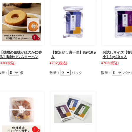
【味噌の風味がほのかに香
【贅沢だし煮干味】8g×10ｐ
お試しサイズ【贅
る】味噌バウムクーヘン
入
小】8g×10ｐ入
330
(税込)
¥702
(税込)
¥702
(税込)
数量：
個
数量：
パック
数量：
パッ