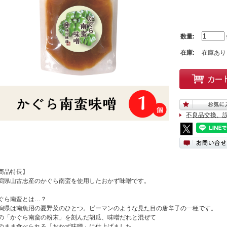
数量:
在庫:
在庫あり
不良品交換、
商品特長】
潟県山古志産のかぐら南蛮を使用したおかず味噌です。
ぐら南蛮とは…？
潟県は南魚沼の夏野菜のひとつ。ピーマンのような見た目の唐辛子の一種です。
の「かぐら南蛮の粉末」を刻んだ胡瓜、味噌だれと混ぜて
のまま食べられる「おかず味噌」に仕上げました。