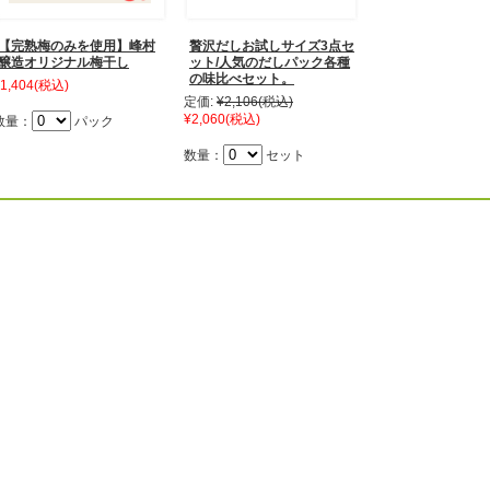
【完熟梅のみを使用】峰村
贅沢だしお試しサイズ3点セ
醸造オリジナル梅干し
ット/人気のだしパック各種
の味比べセット。
1,404
(税込)
定価:
¥2,106
(税込)
¥2,060
(税込)
数量：
パック
数量：
セット