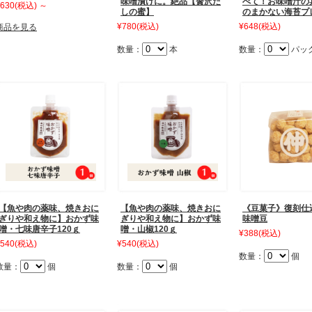
味噌漬けに。絶品【贅沢だ
べて！お味噌汁の
630
(税込)
～
しの蜜】
のまかない海苔プ
¥780
(税込)
¥648
(税込)
商品を見る
数量：
本
数量：
パッ
【魚や肉の薬味、焼きおに
【魚や肉の薬味、焼きおに
《豆菓子》復刻仕
ぎりや和え物に】おかず味
ぎりや和え物に】おかず味
味噌豆
噌・七味唐辛子120ｇ
噌・山椒120ｇ
¥388
(税込)
540
(税込)
¥540
(税込)
数量：
個
数量：
個
数量：
個