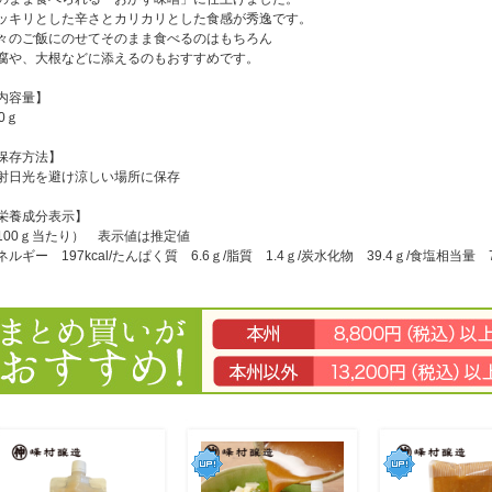
ッキリとした辛さとカリカリとした食感が秀逸です。
々のご飯にのせてそのまま食べるのはもちろん
腐や、大根などに添えるのもおすすめです。
内容量】
20ｇ
保存方法】
射日光を避け涼しい場所に保存
栄養成分表示】
100ｇ当たり） 表示値は推定値
ネルギー 197kcal/たんぱく質 6.6ｇ/脂質 1.4ｇ/炭水化物 39.4ｇ/食塩相当量 7