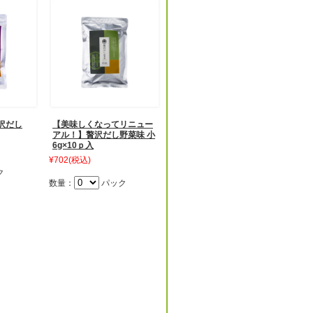
沢だし
【美味しくなってリニュー
アル！】贅沢だし野菜味 小
6g×10ｐ入
¥702
(税込)
ク
数量：
パック