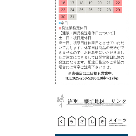
16
17
18
19
20
21
22
23
24
25
26
27
28
29
30
31
■
今日
■
発送業務定休日
【通販・商品発送定休日について】
土・日・祝日定休日
※土日、祝祭日は休業日とさせていただ
いております。休業日は商品の発送がで
きませんので、お休み中にいただきまし
たご注文につきましては翌営業日以降の
発送になります。配達日指定をご希望の
場合には何卒ご注意下さいませ。
※直売店は土日祝も営業中。
TEL:025-250-5280(10時〜17時)