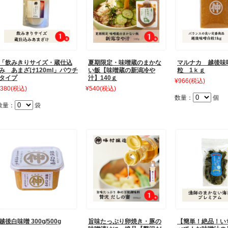
「飲みきりサイズ・蔵仕込
夏期限定・味噌蔵のまかな
マルナカ 越後味
み あまざけ120ml」パウチ
い飯【味噌蔵の新潟冷や
粒 1ｋｇ
タイプ
汁】140ｇ
¥966
(税込)
380
(税込)
¥540
(税込)
数量：
個
数量：
袋
越後白味噌 300g/500g
旨味たっぷり卵焼き・豚の
【簡単！絶品！い