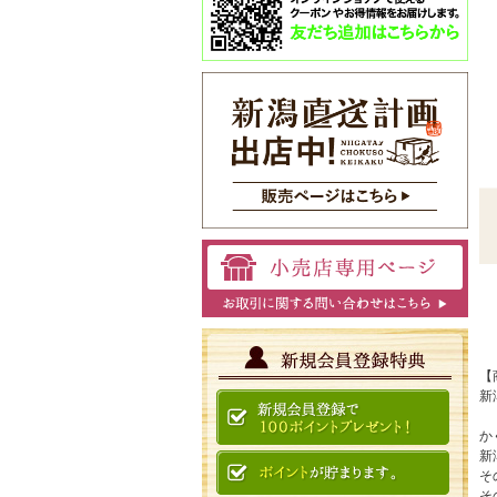
【
新
か
新
そ
そ