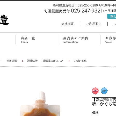
峰村醸造直売店：025-250-5280 AM1
会社概要
ご利用案内
P
越後味噌
調味味噌
味噌蔵のオススメ
ご飯のお供
【新潟県山
噌・かぐら南
価格: