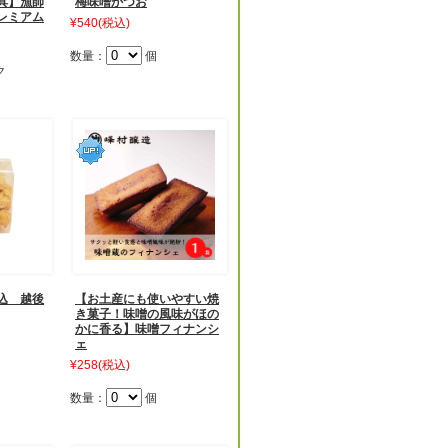
具】漁師
梅味噌かつお
レミアム
¥540
(税込)
数量：
個
ク
込 越後
【お土産にも使いやすい焼
き菓子！味噌の風味がほの
かに香る】味噌フィナンシ
ェ
¥258
(税込)
数量：
個