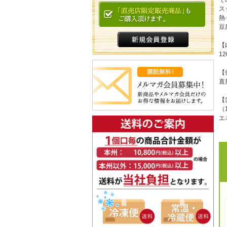
ス
熱
豆
【
1
【
直
【
（
エ