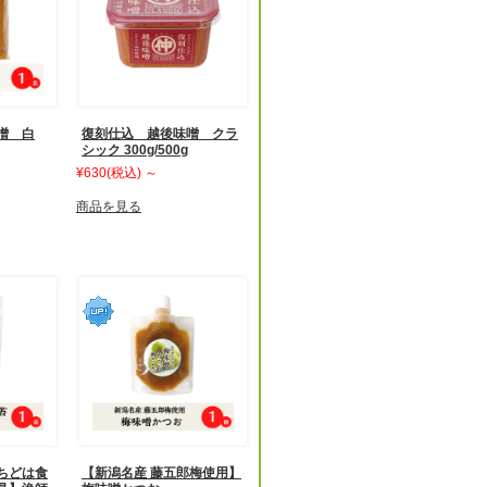
噌 白
復刻仕込 越後味噌 クラ
シック 300g/500g
¥630
(税込)
～
商品を見る
ちどは食
【新潟名産 藤五郎梅使用】