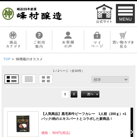
TOP
>
味噌蔵のオススメ
1 / 2ページ
（全30件）
1
2
次へ
【人気商品】黒毛和牛ビーフカレー 1人前（200ｇ）×1
パック/肉のエキスパートとコラボした新商品！
価格： 864円(税込)