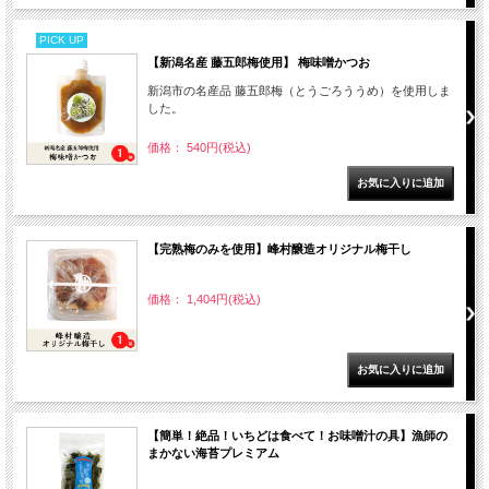
PICK UP
【新潟名産 藤五郎梅使用】 梅味噌かつお
新潟市の名産品 藤五郎梅（とうごろううめ）を使用しま
した。
価格： 540円(税込)
【完熟梅のみを使用】峰村醸造オリジナル梅干し
価格： 1,404円(税込)
【簡単！絶品！いちどは食べて！お味噌汁の具】漁師の
まかない海苔プレミアム