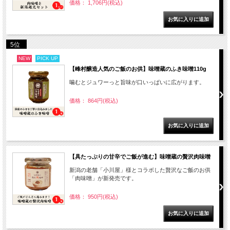
価格： 1,706円(税込)
5位
NEW
PICK UP
【峰村醸造人気のご飯のお供】味噌蔵のふき味噌110g
噛むとジュワーっと旨味が口いっぱいに広がります。
価格： 864円(税込)
【具たっぷりの甘辛でご飯が進む】味噌蔵の贅沢肉味噌
新潟の老舗「小川屋」様とコラボした贅沢なご飯のお供
「肉味噌」が新発売です。
価格： 950円(税込)