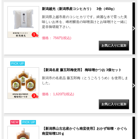
新潟越光（新潟県産コシヒカリ） 3合（450g）
新潟県上越市産のコシヒカリです。綺麗な水で育った美
味しいお米を、峰村醸造の味噌漬けとお味噌汁と一緒に
是非御堪能下さい。
価格： 756円(税込)
PICK UP
【新潟名産 藤五郎梅使用】 梅味噌かつお 3個セット
新潟市の名産品 藤五郎梅（とうごろううめ）を使用しま
した。
価格： 1,620円(税込)
NEW
PICK UP
【新潟県山古志産かぐら南蛮使用】おかず味噌・かぐら
南蛮味噌120ｇ