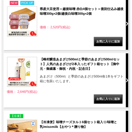
NEW
PICK UP
県産大豆使用＜越後味噌 赤白4個セット＞復刻仕込み越後
味噌300g×2個/越後白味噌300g×2個
価格： 2,520円(税込)
【峰村醸造あまざけ500mlと季節のあまざけ500mlセッ
ト】人気のあまざけが2本入ったギフト箱セット【御中
元・御歳暮・御祝・内祝・記念日】
あまざけ（500ml）と季節のあまざけ500ml各1本をギフト
箱に包装いたします。
価格： 2,646円(税込)
【冷凍】
【冷凍便】味噌チーズタルト6個セット箱入り/味噌と
乳/misomilk【おやつ＊贈り物】