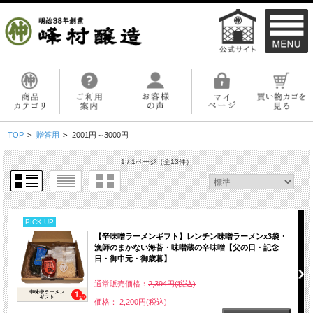
TOP
>
贈答用
>
2001円～3000円
1 / 1ページ
（全13件）
PICK UP
【辛味噌ラーメンギフト】レンチン味噌ラーメンx3袋・
漁師のまかない海苔・味噌蔵の辛味噌【父の日・記念
日・御中元・御歳暮】
通常販売価格：
2,394円(税込)
価格： 2,200円(税込)