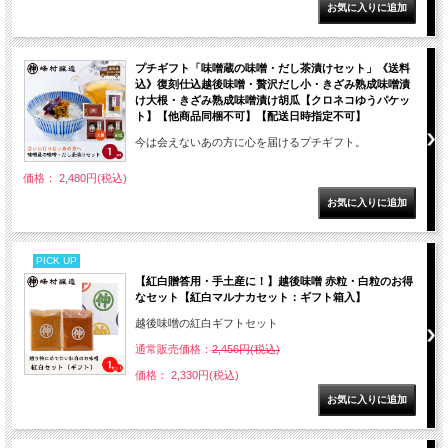
プチギフト「味噌蔵の味噌・だし茶漬けセット」《送料
込》復刻仕込越後味噌・贅沢だし小・きざみ熟成味噌漬
け大根・きざみ熟成味噌漬け胡瓜【クロネコゆうパケッ
ト】【他商品同梱不可】【配送日時指定不可】
今は会えないあの方に心を届けるプチギフト。
価格： 2,480円(税込)
PICK UP
【紅白贈答用・手土産に！】越後味噌 赤粒・白粒のお得
なセット【紅白マルナカセット：ギフト箱入】
越後味噌の紅白ギフトセット
通常販売価格：
2,456円(税込)
価格： 2,330円(税込)