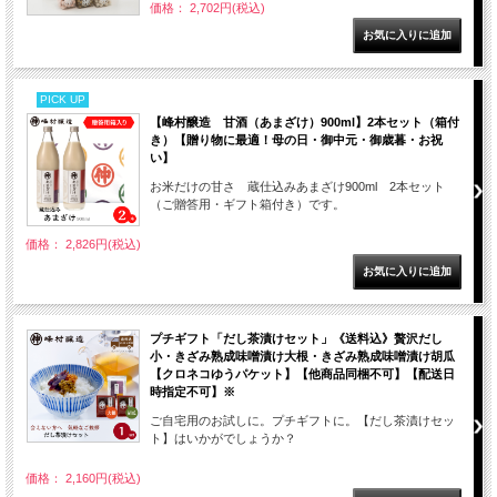
価格： 2,702円(税込)
PICK UP
【峰村醸造 甘酒（あまざけ）900ml】2本セット（箱付
き）【贈り物に最適！母の日・御中元・御歳暮・お祝
い】
お米だけの甘さ 蔵仕込みあまざけ900ml 2本セット
（ご贈答用・ギフト箱付き）です。
価格： 2,826円(税込)
プチギフト「だし茶漬けセット」《送料込》贅沢だし
小・きざみ熟成味噌漬け大根・きざみ熟成味噌漬け胡瓜
【クロネコゆうパケット】【他商品同梱不可】【配送日
時指定不可】※
ご自宅用のお試しに。プチギフトに。【だし茶漬けセッ
ト】はいかがでしょうか？
価格： 2,160円(税込)