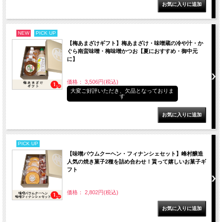
NEW
PICK UP
【梅あまざけギフト】梅あまざけ・味噌蔵の冷や汁・か
ぐら南蛮味噌・梅味噌かつお【夏におすすめ・御中元
に】
価格： 3,506円(税込)
大変ご好評いただき、欠品となっておりま
す
PICK UP
【味噌バウムクーヘン・フィナンシェセット】峰村醸造
人気の焼き菓子2種を詰め合わせ！貰って嬉しいお菓子ギ
フト
価格： 2,802円(税込)