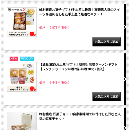
峰村醸造お菓子ギフト/手土産に最適！直売店人気のスイ
ーツを詰め合わせた手土産に最適なギフト！
価格： 2,978円(税込)
NEW
PICK UP
【通販限定/お土産/ギフト】味噌と味噌ラーメンギフト
【レンチンラーメン味噌2袋+味噌300g2個入】
価格： 2,449円(税込)
峰村醸造 豆菓子セット/自家製味噌で味付けした豆など人
気の豆菓子セット