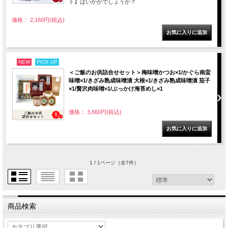
ト】はいかがでしょうか？
価格： 2,160円(税込)
NEW
PICK UP
＜ご飯のお供詰合せセット＞梅味噌かつお×1/かぐら南蛮
味噌×1/きざみ熟成味噌漬 大根×1/きざみ熟成味噌漬 茄子
×1/贅沢肉味噌×1/ぶっかけ海苔めし×1
価格： 3,660円(税込)
1 / 1ページ
（全7件）
商品検索