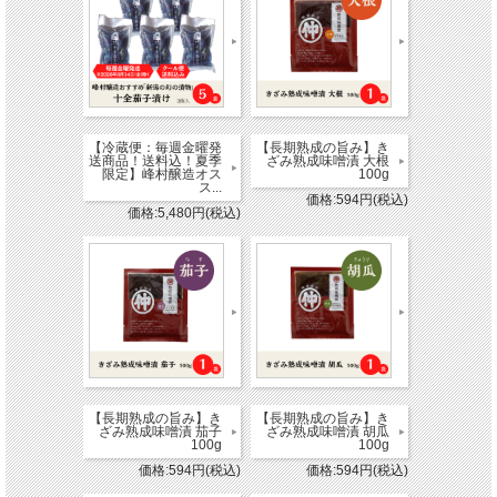
【冷蔵便：毎週金曜発
【長期熟成の旨み】き
送商品！送料込！夏季
ざみ熟成味噌漬 大根
限定】峰村醸造オス
100g
ス...
価格:594円(税込)
価格:5,480円(税込)
【長期熟成の旨み】き
【長期熟成の旨み】き
ざみ熟成味噌漬 茄子
ざみ熟成味噌漬 胡瓜
100g
100g
価格:594円(税込)
価格:594円(税込)