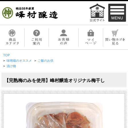
TOP
>
味噌蔵のオススメ
>
ご飯のお供
>
漬け物
【完熟梅のみを使用】峰村醸造オリジナル梅干し