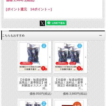
価格:
1,404円
(税込)
・醸造酢
・鰹エキス
[ポイント還元 14ポイント～]
・酒精
・酵母エキス
・こんぶエキス
・甘味料（ステビア）
・ビタミンB1
【保存方法】
こちらもおすすめ
直射日光を避け、冷暗所で保存
【冷蔵便：毎週金曜発
【冷蔵便：毎週金曜発
送商品！夏季限定】峰
送商品！送料込！夏季
村醸造オススメ・新
限定】峰村醸造オス
潟...
ス...
価格:950円(税込)
価格:3,980円(税込)