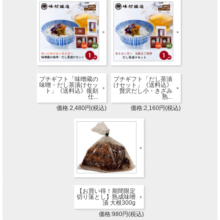
プチギフト「味噌蔵の
プチギフト「だし茶漬
味噌・だし茶漬けセッ
けセット」《送料込》
ト」《送料込》復刻
贅沢だし小・きざみ
仕...
熟...
価格:2,480円(税込)
価格:2,160円(税込)
【お買い得！期間限定
切り落とし】熟成味噌
漬 大根300g
価格:980円(税込)