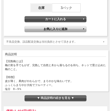
在庫
3パック
不良品交換、誤品配送交換は当社負担とさせて頂きます。
商品説明
【完熟梅とは】
梅の実を手でもがず、完熟して自然と木から落ちるのを待ち、ネットで受け止めた
梅のこと。
【特徴】
皮が薄く、果肉がやわらかで、まろやかな味わいです。
ふっくらまろやか大粒でフルーティー。
塩分 8～9％
【原料】
▼ 商品説明の続きを見る ▼
・梅(和歌山県産)
・漬け原料(食塩、果糖ブドウ糖液糖)
・リンゴ酢