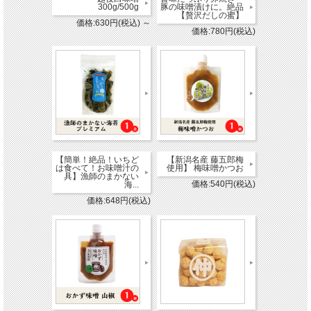
300g/500g
豚の味噌漬けに。絶品
【贅沢だしの蜜】
価格:630円(税込)
～
価格:780円(税込)
【簡単！絶品！いちど
【新潟名産 藤五郎梅
は食べて！お味噌汁の
使用】 梅味噌かつお
具】漁師のまかない
価格:540円(税込)
海...
価格:648円(税込)