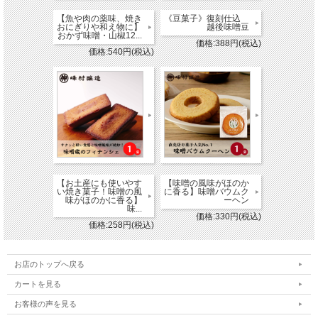
【魚や肉の薬味、焼き
《豆菓子》復刻仕込
おにぎりや和え物に】
越後味噌豆
おかず味噌・山椒12...
価格:388円(税込)
価格:540円(税込)
【お土産にも使いやす
【味噌の風味がほのか
い焼き菓子！味噌の風
に香る】味噌バウムク
味がほのかに香る】
ーヘン
味...
価格:330円(税込)
価格:258円(税込)
お店のトップへ戻る
カートを見る
お客様の声を見る