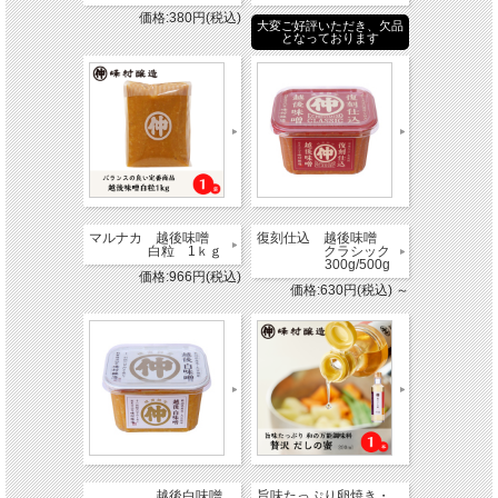
価格:380円(税込)
大変ご好評いただき、欠品
となっております
マルナカ 越後味噌
復刻仕込 越後味噌
白粒 1ｋｇ
クラシック
300g/500g
価格:966円(税込)
価格:630円(税込)
～
越後白味噌
旨味たっぷり卵焼き・