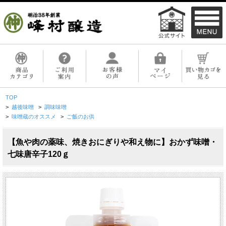
TOP
>
越後味噌
>
調味味噌
>
味噌蔵のオススメ
>
ご飯のお供
【魚や肉の薬味、焼きおにぎりや和え物に】おかず味噌・
七味唐辛子120ｇ