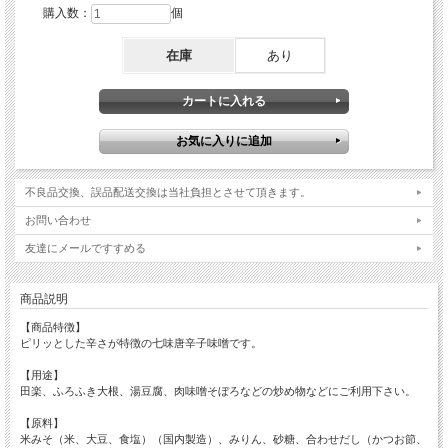
購入数：
個
在庫
あり
不良品交換、誤品配送交換は当社負担とさせて頂きます。
お問い合わせ
友達にメールですすめる
商品説明
【商品特徴】
ピリッとした辛さが特徴の七味唐辛子味噌です。
【用途】
田楽、ふろふき大根、湯豆腐、肉味噌そぼろなどの炒め物などにご利用下さい。
【原料】
米みそ（米、大豆、食塩）（国内製造）、みりん、砂糖、合わせだし（かつお節、