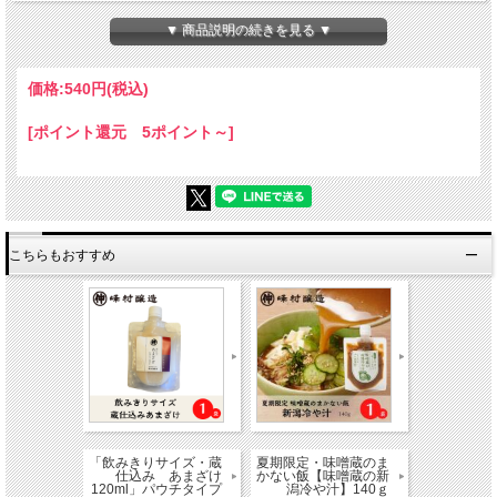
昆布）、食用植物油脂、七味唐辛子、（一部に大豆・ごまを含む）
▼ 商品説明の続きを見る ▼
【内容量】【商品特徴】
120ｇ
価格:
540円
(税込)
【賞味期限】
製造日から６ヶ月
[ポイント還元 5ポイント～]
【保存方法】
直射日光を避け常温で保存
開封後要冷蔵
【栄養成分表示】
（100ｇ当たり） 表示値は推定値
こちらもおすすめ
エネルギー 234kcal/たんぱく質 5.8ｇ/脂質 4.1ｇ/炭水化物 43.4ｇ/食塩相当
量 4.8ｇ
本製造工場では、小麦・卵・乳・そば・落花生・えび・大豆・さば・牛肉・豚肉・
鶏肉・くるみ・ごま・りんごを含む製品を製造しております。
「飲みきりサイズ・蔵
夏期限定・味噌蔵のま
仕込み あまざけ
かない飯【味噌蔵の新
120ml」パウチタイプ
潟冷や汁】140ｇ