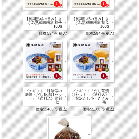
【長期熟成の旨み】き
【長期熟成の旨み】き
ざみ熟成味噌漬 茄子
ざみ熟成味噌漬 胡瓜
100g
100g
価格:594円(税込)
価格:594円(税込)
プチギフト「味噌蔵の
プチギフト「だし茶漬
味噌・だし茶漬けセッ
けセット」《送料込》
ト」《送料込》復刻
贅沢だし小・きざみ
仕...
熟...
価格:2,480円(税込)
価格:2,160円(税込)