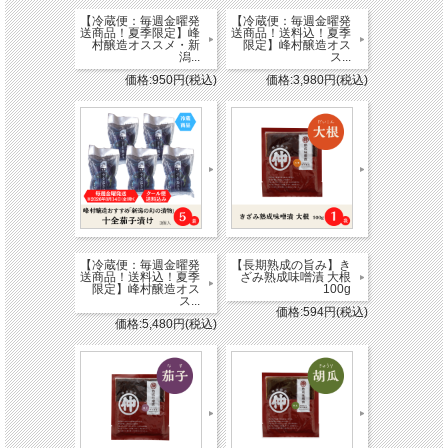
【冷蔵便：毎週金曜発
【冷蔵便：毎週金曜発
送商品！夏季限定】峰
送商品！送料込！夏季
村醸造オススメ・新
限定】峰村醸造オス
潟...
ス...
価格:950円(税込)
価格:3,980円(税込)
【冷蔵便：毎週金曜発
【長期熟成の旨み】き
送商品！送料込！夏季
ざみ熟成味噌漬 大根
限定】峰村醸造オス
100g
ス...
価格:594円(税込)
価格:5,480円(税込)