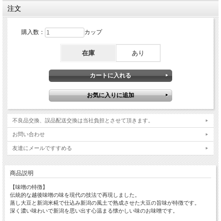
注文
購入数：
カップ
在庫
あり
不良品交換、誤品配送交換は当社負担とさせて頂きます。
お問い合わせ
友達にメールですすめる
商品説明
【味噌の特徴】
伝統的な越後味噌の味を現代の技法で再現しました。
蒸し大豆と新潟米糀で仕込み新潟の風土で熟成させた大豆の旨味が特徴です。
深く濃い味わいで新潟を思い出す心温まる懐かしい味のお味噌です。