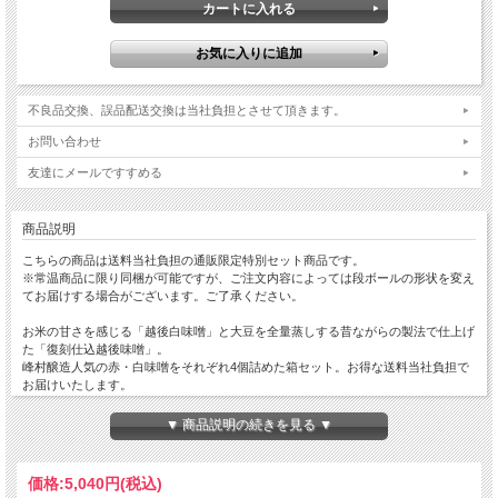
不良品交換、誤品配送交換は当社負担とさせて頂きます。
お問い合わせ
友達にメールですすめる
商品説明
こちらの商品は送料当社負担の通販限定特別セット商品です。
※常温商品に限り同梱が可能ですが、ご注文内容によっては段ボールの形状を変え
てお届けする場合がございます。ご了承ください。
お米の甘さを感じる「越後白味噌」と大豆を全量蒸しする昔ながらの製法で仕上げ
た「復刻仕込越後味噌」。
峰村醸造人気の赤・白味噌をそれぞれ4個詰めた箱セット。お得な送料当社負担で
お届けいたします。
毎日使う味噌だから年末年始のご挨拶にも大変喜ばれます。
▼ 商品説明の続きを見る ▼
・お届けエリアが北海道・九州・沖縄の場合に限り恐れ入りますが追加送料のご負
担をお願いいたします。
【北海道・九州：550円（税込）】
価格:
5,040円
(税込)
【沖縄：1,100円（税込）】