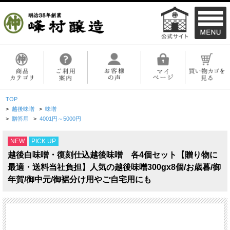
TOP
>
越後味噌
>
味噌
>
贈答用
>
4001円～5000円
NEW
PICK UP
越後白味噌・復刻仕込越後味噌 各4個セット【贈り物に
最適・送料当社負担】人気の越後味噌300gx8個/お歳暮/御
年賀/御中元/御裾分け用やご自宅用にも