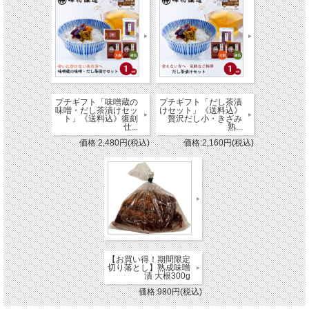
プチギフト「味噌蔵の
プチギフト「だし茶漬
味噌・だし茶漬けセッ
けセット」《送料込》
ト」《送料込》復刻
贅沢だし小・きざみ
仕...
熟...
価格:2,480円(税込)
価格:2,160円(税込)
【お買い得！期間限定
切り落とし】熟成味噌
漬 大根300g
価格:980円(税込)