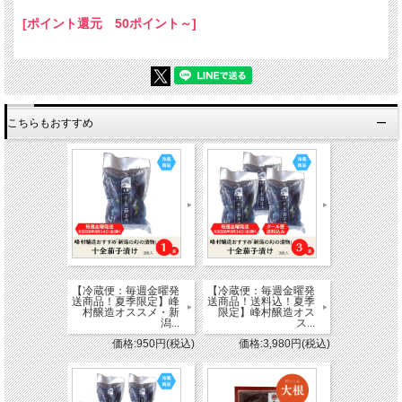
[ポイント還元 50ポイント～]
【セット内容】
・越後白味噌300g×4個
・復刻仕込 越後味噌クラシック300g×4個
〜越後白味噌とは〜
糀歩合を多くしたことにより、お米の持つ甘味・香りを引き出した白味噌です。
こちらもおすすめ
新潟で育ったお米の旨味を感じる事ができます。
香り豊かなスッキリとした味わいのお味噌汁ができます。
【原材料名】
・米（新潟県産）大豆（新潟県産）、食塩、酒精
《糀歩合》大豆10に対して米11
《塩分》11.4%
〜復刻仕込 越後味噌 クラシックとは〜
越後味噌の原点にこだわった赤味噌です。
味噌仕込みの際、大豆の加熱方法には《蒸す・煮る》の2種類があります。
《蒸す》・・・大豆の旨味の濃い味噌に仕上がります。
《煮る》・・・色鮮やかな味噌に仕上がります。
【冷蔵便：毎週金曜発
【冷蔵便：毎週金曜発
現代の味噌は味と色の両方が大事にされていますので、
送商品！夏季限定】峰
送商品！送料込！夏季
『半煮半蒸』という製法が主流となっております。
村醸造オススメ・新
限定】峰村醸造オス
潟...
ス...
ただ、煮ると大豆の旨味がお湯に流れてしまうという欠点があります。
価格:950円(税込)
価格:3,980円(税込)
昔の越後味噌は全て大豆を蒸して加熱をしていました。
全て蒸す事で大豆の旨味が濃くなり、熟成させる事で濃厚な味噌になったそうで
す。
峰村醸造はこの製法、旨味を復活させました。