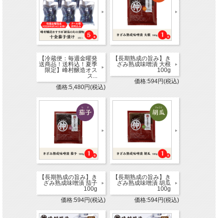
熟成された旨味は、
お湯で溶くだけで美味しいお味噌汁になる程の濃厚な旨味です。
【原材料名】
・大豆（新潟県産）、米（国産）、食塩、酒精
《糀歩合》大豆10に対して米7
《塩分》11.2%
【冷蔵便：毎週金曜発
【長期熟成の旨み】き
【アレルギー】
送商品！送料込！夏季
ざみ熟成味噌漬 大根
大豆
限定】峰村醸造オス
100g
【賞味期限】
ス...
価格:594円(税込)
製造日から6か月
価格:5,480円(税込)
※冷蔵庫に入れて保存しますと風味が長持ちします。
【長期熟成の旨み】き
【長期熟成の旨み】き
ざみ熟成味噌漬 茄子
ざみ熟成味噌漬 胡瓜
100g
100g
価格:594円(税込)
価格:594円(税込)