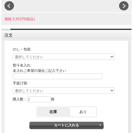
価格:3,352円(税込)
注文
のし・包装:
熨斗名入れ:
名入れご希望の場合ご記入下さい
手提げ袋:
購入数：
個
在庫
あり