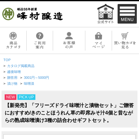
TOP
>
カタログ掲載商品
>
越後味噌
>
贈答用
>
3001円～5000円
>
漬け物
>
味噌漬
NEW
PICK UP
【新発売】「フリーズドライ味噌汁と漬物セット」ご贈答
におすすめ/きのことほうれん草の即席みそ汁4個と昔なが
らの熟成味噌漬け3種の詰合わせギフトセット。