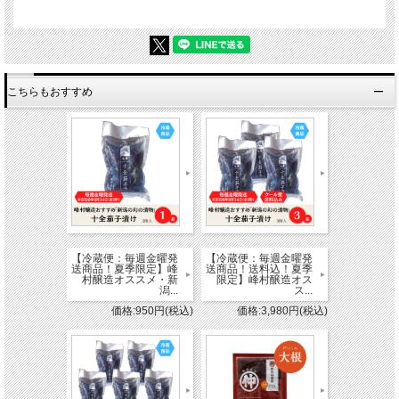
・熟成味噌漬 大根100ｇ
・熟成味噌漬 茄子100ｇ
・熟成味噌漬 胡瓜100ｇ
・ギフト箱
こちらもおすすめ
【冷蔵便：毎週金曜発
【冷蔵便：毎週金曜発
送商品！夏季限定】峰
送商品！送料込！夏季
村醸造オススメ・新
限定】峰村醸造オス
潟...
ス...
価格:950円(税込)
価格:3,980円(税込)