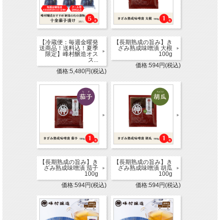
【冷蔵便：毎週金曜発
【長期熟成の旨み】き
送商品！送料込！夏季
ざみ熟成味噌漬 大根
限定】峰村醸造オス
100g
ス...
価格:594円(税込)
価格:5,480円(税込)
【長期熟成の旨み】き
【長期熟成の旨み】き
ざみ熟成味噌漬 茄子
ざみ熟成味噌漬 胡瓜
100g
100g
価格:594円(税込)
価格:594円(税込)