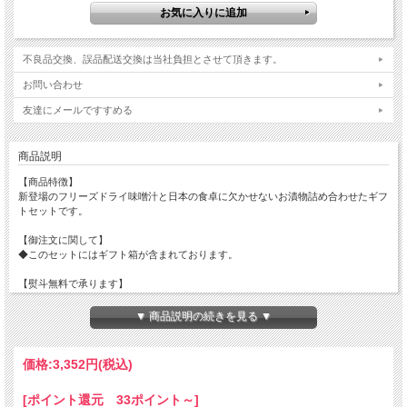
不良品交換、誤品配送交換は当社負担とさせて頂きます。
お問い合わせ
友達にメールですすめる
商品説明
【商品特徴】
新登場のフリーズドライ味噌汁と日本の食卓に欠かせないお漬物詰め合わせたギフ
トセットです。
【御注文に関して】
◆このセットにはギフト箱が含まれております。
【熨斗無料で承ります】
のし・包装から用途を選択下さい。
名入れご希望の方は、お名前を入力下さい。
▼ 商品説明の続きを見る ▼
【紙袋ご用意できます】
手提げ袋から要・不要を選択下さい。
価格:
3,352円
(税込)
【セット内容】
[ポイント還元 33ポイント～]
・峰村醸造のフリーズドライ味噌汁×4個