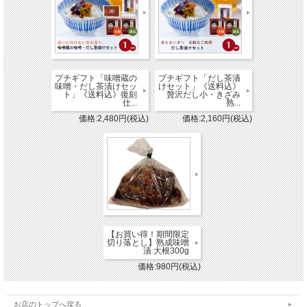
プチギフト「味噌蔵の
プチギフト「だし茶漬
味噌・だし茶漬けセッ
けセット」《送料込》
ト」《送料込》復刻
贅沢だし小・きざみ
仕...
熟...
価格:2,480円(税込)
価格:2,160円(税込)
【お買い得！期間限定
切り落とし】熟成味噌
漬 大根300g
価格:980円(税込)
お店のトップへ戻る