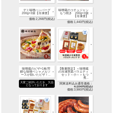
デミ味噌ハンバーグ
味噌蔵のコチュジャン
200g×3袋【冷凍便】
もつ焼き 200g×3袋
【冷凍便】
価格:2,268円(税込)
価格:1,440円(税込)
味噌蔵のピザ×1枚/芳
【数量限定】＜味噌蔵
醇な味噌ベシャメルソ
の冷凍惣菜バラエティ
ースが効いたピザ！...
セット～小～＞もつ
煮...
大変ご好評いただき、欠品
関東送料込み通常価格：
となっております
4,104円(税込)
価格:3,980円(税込)