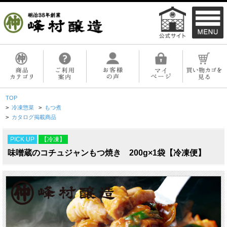
TOP
>
冷凍惣菜
>
もつ煮
>
カタログ掲載商品
PICK UP
【冷凍】
味噌蔵のコチュジャンもつ焼き 200g×1袋【冷凍便】