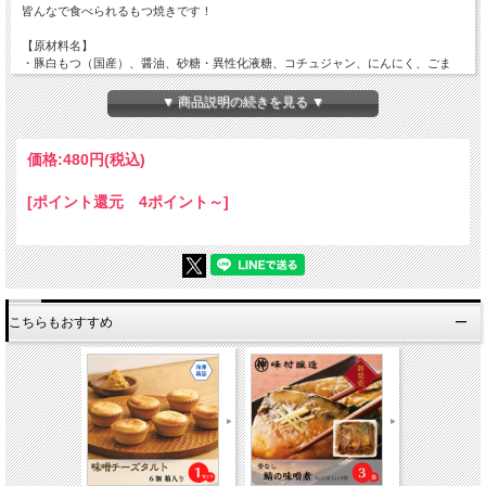
皆んなで食べられるもつ焼きです！
【原材料名】
・豚白もつ（国産）、醤油、砂糖・異性化液糖、コチュジャン、にんにく、ごま
油、食塩、
ごま、りんご/増粘剤（加工デンプン、キサンタン）、酒精、トレハロース、調味
▼ 商品説明の続きを見る ▼
料（アミノ酸等）、
パプリカ色素、酸味料、香辛料、ビタミンB1、（一部に小麦・豚肉・大豆・ご
ま・りんごを含む）
価格:
480円
(税込)
【内容量】
200g
[ポイント還元 4ポイント～]
【栄養成分表示：1袋（200g）あたり】
エネルギー360kcal、たんぱく質25.8g、脂質21.2g、炭水化物16.6g、食塩相当量
4.4g
【賞味期限】
こちらもおすすめ
製造日から12ケ月