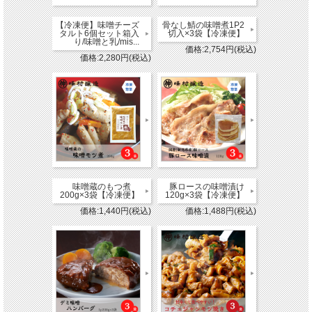
【冷凍便】味噌チーズ
骨なし鯖の味噌煮1P2
タルト6個セット箱入
切入×3袋【冷凍便】
り/味噌と乳/mis...
価格:2,754円(税込)
価格:2,280円(税込)
味噌蔵のもつ煮
豚ロースの味噌漬け
200g×3袋【冷凍便】
120g×3袋【冷凍便】
価格:1,440円(税込)
価格:1,488円(税込)