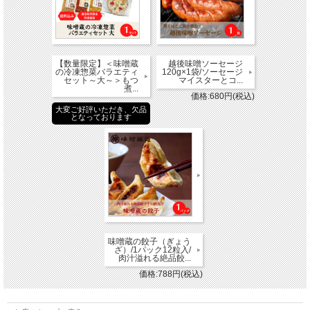
【数量限定】＜味噌蔵
越後味噌ソーセージ
の冷凍惣菜バラエティ
120g×1袋/ソーセージ
セット～大～＞もつ
マイスターとコ...
煮...
価格:680円(税込)
大変ご好評いただき、欠品
となっております
味噌蔵の餃子（ぎょう
ざ）/1パック12粒入/
肉汁溢れる絶品餃...
価格:788円(税込)