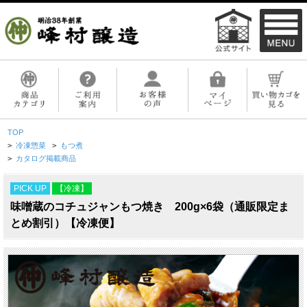
TOP
>
冷凍惣菜
>
もつ煮
>
カタログ掲載商品
PICK UP
【冷凍】
味噌蔵のコチュジャンもつ焼き 200g×6袋（通販限定ま
とめ割引）【冷凍便】