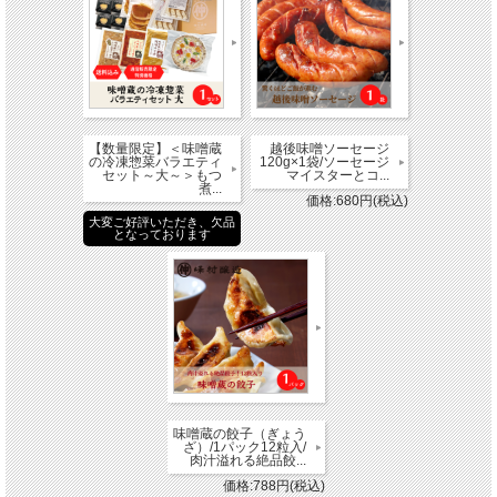
【数量限定】＜味噌蔵
越後味噌ソーセージ
の冷凍惣菜バラエティ
120g×1袋/ソーセージ
セット～大～＞もつ
マイスターとコ...
煮...
価格:680円(税込)
大変ご好評いただき、欠品
となっております
味噌蔵の餃子（ぎょう
ざ）/1パック12粒入/
肉汁溢れる絶品餃...
価格:788円(税込)