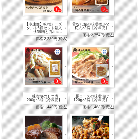
【冷凍便】味噌チーズ
骨なし鯖の味噌煮1P2
タルト6個セット箱入
切入×3袋【冷凍便】
り/味噌と乳/mis...
価格:2,754円(税込)
価格:2,280円(税込)
味噌蔵のもつ煮
豚ロースの味噌漬け
200g×3袋【冷凍便】
120g×3袋【冷凍便】
価格:1,440円(税込)
価格:1,488円(税込)