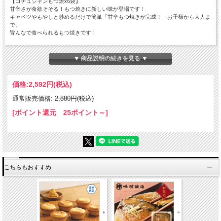
【コチュジャンもつ焼x6袋】
甘辛さが食欲そそる！もつ焼きに新しい味が登場です！
キャベツやもやしと炒めるだけで簡単「甘辛もつ焼きが完成！」お子様から大人ま
で、
皆んなで食べられるもつ焼きです！
【原材料名】
・豚白もつ（国産）、醤油、砂糖・異性化液糖、コチュジャン、にんにく、ごま
▼ 商品説明の続きを見る ▼
油、食塩、
ごま、りんご/増粘剤（加工デンプン、キサンタン）、酒精、トレハロース、調味
料（アミノ酸等）、
価格:
2,592円
(税込)
パプリカ色素、酸味料、香辛料、ビタミンB1、（一部に小麦・豚肉・大豆・ご
ま・りんごを含む）
通常販売価格:
2,880円(税込)
【内容量】
200gx6袋
[ポイント還元 25ポイント～]
【栄養成分表示：1袋（200g）あたり】
エネルギー360kcal、たんぱく質25.8g、脂質21.2g、炭水化物16.6g、食塩相当量
4.4g
【賞味期限】
こちらもおすすめ
製造日から12ケ月