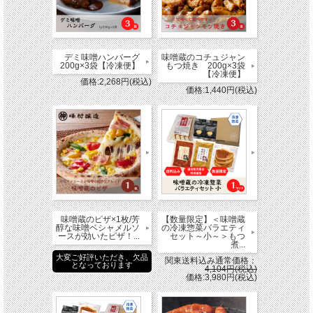
デミ味噌ハンバーグ
味噌蔵のコチュジャン
200g×3袋【冷凍便】
もつ焼き 200g×3袋
【冷凍便】
価格:2,268円(税込)
価格:1,440円(税込)
味噌蔵のピザ×1枚/芳
【数量限定】＜味噌蔵
醇な味噌ベシャメルソ
の冷凍惣菜バラエティ
ースが効いたピザ！...
セット～小～＞もつ
煮...
大変ご好評いただき、欠品
関東送料込み通常価格：
となっております
4,104円(税込)
価格:3,980円(税込)