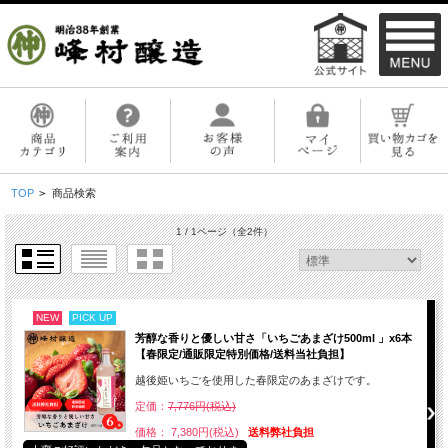
TOP
>
商品検索
1 / 1ページ
（全2件）
NEW
PICK UP
芳醇な香りと優しい甘さ「いちごあまざけ500ml 」x6本
【春限定/通販限定特別価格/送料当社負担】
越後姫いちごを使用した春限定のあまざけです。
定価：
7,776円(税込)
価格： 7,380円(税込)
送料弊社負担