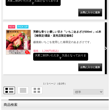
大変ご好評いただき、欠品となっておりま
す
NEW
PICK UP
芳醇な香りと優しい甘さ「いちごあまざけ500ml 」x1本
【春限定/通販・直売店限定価格】
越後姫いちごを使用した春限定のあまざけです。
価格： 1,296円(税込)
大変ご好評いただき、欠品となっておりま
す
1 / 1ページ
（全2件）
商品検索