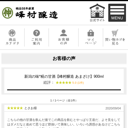
お客様の声
新潟の味*糀の甘酒【峰村醸造 あまざけ】900ml
総評：
5.0 (1件)
1 / 1ページ（全1件）
とさお様
2020/09/04
こちらの他の甘酒を飲んだ後でこの商品を飲むとやっぱり王道だ、よそ見をして
はダメだなと改めて思うほど群抜いて美味しい。いろいろ誘惑があるけどこちら