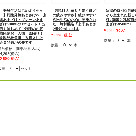
【発酵生活はじめようセッ
【香ばしい薫りと驚くほど
新潟の特別な乳酸
ト】乳酸発酵あまざけW・玄
の飲みやすさ】続けやすい
から生まれた新し
米あまざけ・プレーンあま
玄米生活のために開発され
料 / 麹菌と乳酸
ざけ500mlの3本セット！当
た、峰村醸造「玄米あまざ
まざけW500ml
店をはじめてご利用のお客
け500ml 」x1本
¥1,296
(税込)
様限定お一人様一回限り！
¥1,296
(税込)
送料弊社負担！※購入には
数量：
本
会員登録が必要です
数量：
本
通常価格（関東/送料込み）:
4,292
(税込)
2,980
(税込)
数量：
セット