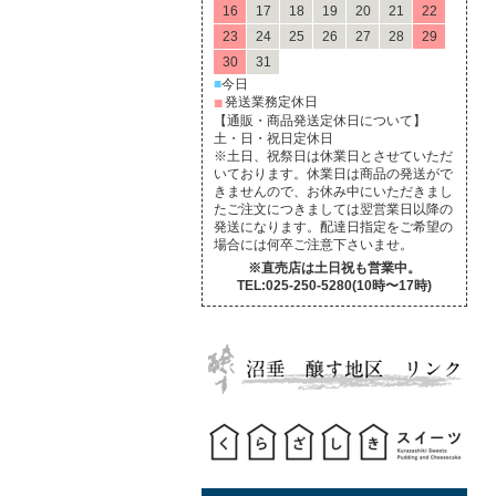
16
17
18
19
20
21
22
23
24
25
26
27
28
29
30
31
■
今日
■
発送業務定休日
【通販・商品発送定休日について】
土・日・祝日定休日
※土日、祝祭日は休業日とさせていただ
いております。休業日は商品の発送がで
きませんので、お休み中にいただきまし
たご注文につきましては翌営業日以降の
発送になります。配達日指定をご希望の
場合には何卒ご注意下さいませ。
※直売店は土日祝も営業中。
TEL:025-250-5280(10時〜17時)