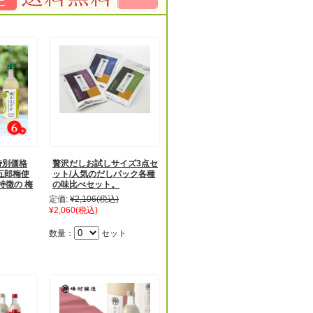
特別価格
贅沢だしお試しサイズ3点セ
五郎梅使
ット/人気のだしパック各種
特徴の 梅
の味比べセット。
定価:
¥2,106
(税込)
¥2,060
(税込)
数量：
セット