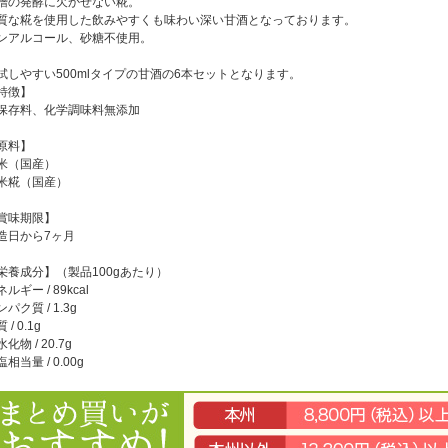
噌の発酵に欠かせない糀。
質な糀を使用した飲みやすくも味わい深い甘酒となっております。
ンアルコール、砂糖不使用。
試しやすい500mlタイプの甘酒の6本セットとなります。
特徴】
保存料、化学調味料無添加
原料】
米（国産）
米糀（国産）
賞味期限】
造日から7ヶ月
栄養成分】（製品100gあたり）
ルギー / 89kcal
パク質 / 1.3g
 / 0.1g
化物 / 20.7g
相当量 / 0.00g