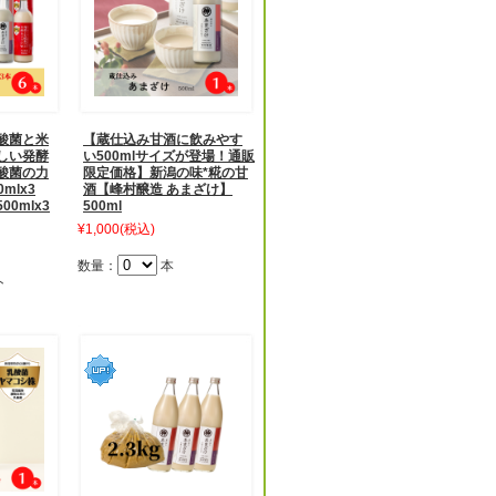
酸菌と米
【蔵仕込み甘酒に飲みやす
しい発酵
い500mlサイズが登場！通販
酸菌の力
限定価格】新潟の味*糀の甘
mlx3
酒【峰村醸造 あまざけ】
0mlx3
500ml
¥1,000
(税込)
数量：
本
ト