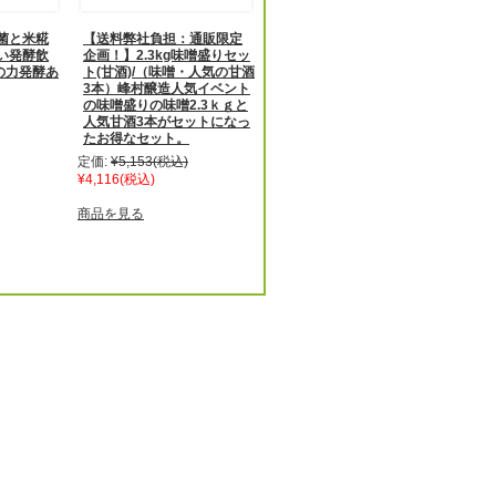
菌と米糀
【送料弊社負担：通販限定
い発酵飲
企画！】2.3kg味噌盛りセッ
菌の力発酵あ
ト(甘酒)/（味噌・人気の甘酒
3本）峰村醸造人気イベント
の味噌盛りの味噌2.3ｋｇと
人気甘酒3本がセットになっ
たお得なセット。
定価:
¥5,153
(税込)
¥4,116
(税込)
商品を見る