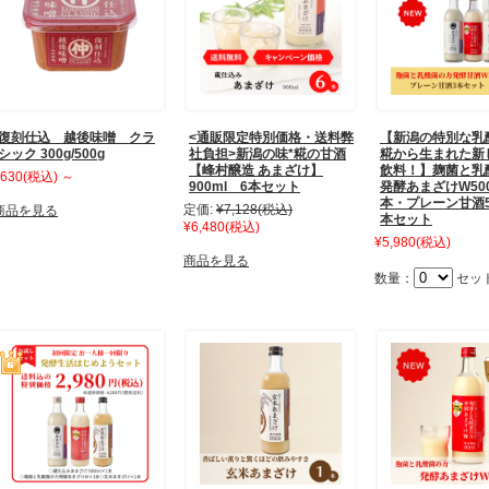
復刻仕込 越後味噌 クラ
<通販限定特別価格・送料弊
【新潟の特別な乳
シック 300g/500g
社負担>新潟の味*糀の甘酒
糀から生まれた新
【峰村醸造 あまざけ】
飲料！】麹菌と乳
630
(税込)
～
900ml 6本セット
発酵あまざけW500
本・プレーン甘酒50
定価:
¥7,128
(税込)
商品を見る
本セット
¥6,480
(税込)
¥5,980
(税込)
商品を見る
数量：
セッ