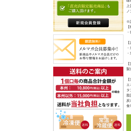
味
上
ノ
※
【
・
【
・
・
【
製
【
エネ
タン
脂質
炭水
食塩