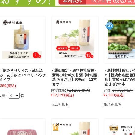
「飲みきりサイズ・蔵仕込
<通販限定・送料弊社負担>
<送料弊社負担：
み あまざけ120ml」パウチ
新潟の味*糀の甘酒【峰村醸
>【新潟市名産 藤
タイプ
造 あまざけ】900ml 12本
用】甘酸っぱさが
セット
あまざけ6本
380
(税込)
通常価格:
¥14,256
(税込)
定価:
¥7,776
(税込)
¥12,120
(税込)
¥7,380
(税込)
数量：
袋
商品を見る
商品を見る