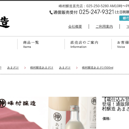
峰村醸造直売店：025-250-5280 AM1
会社概要
ご利用案内
P
あまざけ
峰村醸造あまざけ
あまざけ
峰村醸造あまざけ500ml
【蔵仕込み甘
登場！通販限
村醸造 あまざ
価格: