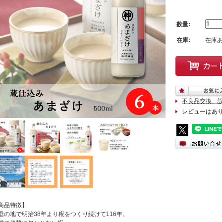
数量:
在庫:
在庫
不良品交換、
レビューはあ
商品特徴】
垂の地で明治38年より糀をつくり続けて116年。