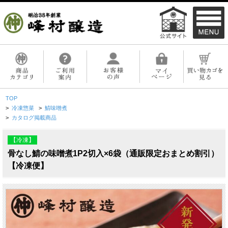
TOP
>
冷凍惣菜
>
鯖味噌煮
>
カタログ掲載商品
【冷凍】
骨なし鯖の味噌煮1P2切入×6袋（通販限定おまとめ割引）
【冷凍便】