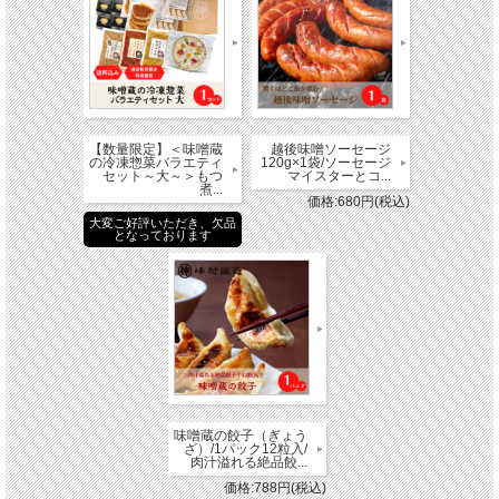
【数量限定】＜味噌蔵
越後味噌ソーセージ
の冷凍惣菜バラエティ
120g×1袋/ソーセージ
セット～大～＞もつ
マイスターとコ...
煮...
価格:680円(税込)
大変ご好評いただき、欠品
となっております
味噌蔵の餃子（ぎょう
ざ）/1パック12粒入/
肉汁溢れる絶品餃...
価格:788円(税込)