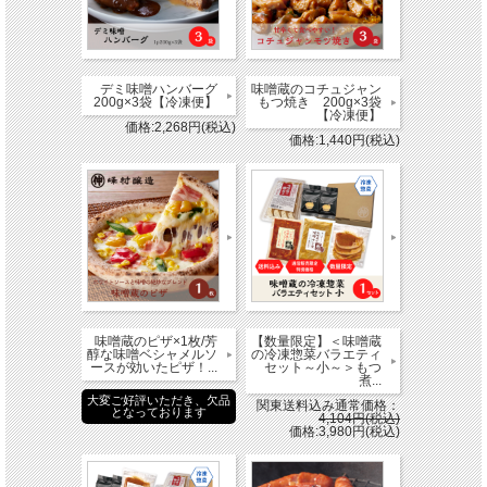
デミ味噌ハンバーグ
味噌蔵のコチュジャン
200g×3袋【冷凍便】
もつ焼き 200g×3袋
【冷凍便】
価格:2,268円(税込)
価格:1,440円(税込)
味噌蔵のピザ×1枚/芳
【数量限定】＜味噌蔵
醇な味噌ベシャメルソ
の冷凍惣菜バラエティ
ースが効いたピザ！...
セット～小～＞もつ
煮...
大変ご好評いただき、欠品
関東送料込み通常価格：
となっております
4,104円(税込)
価格:3,980円(税込)