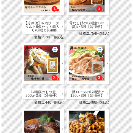
【冷凍便】味噌チーズ
骨なし鯖の味噌煮1P2
タルト6個セット箱入
切入×3袋【冷凍便】
り/味噌と乳/mis...
価格:2,754円(税込)
価格:2,280円(税込)
味噌蔵のもつ煮
豚ロースの味噌漬け
200g×3袋【冷凍便】
120g×3袋【冷凍便】
価格:1,440円(税込)
価格:1,488円(税込)