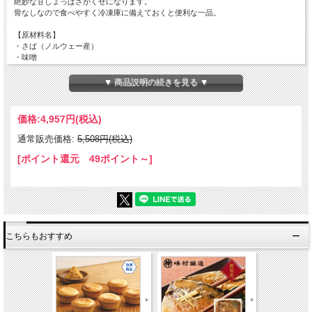
絶妙な甘しょっぱさがくせになります。
骨なしなので食べやすく冷凍庫に備えておくと便利な一品。
【原材料名】
・さば（ノルウェー産）
・味噌
・清酒
・砂糖
▼ 商品説明の続きを見る ▼
・醤油
・生姜
・加工でん粉
価格:
4,957円
(税込)
・（一部に大豆を含む）
通常販売価格:
5,508円(税込)
【お召し上り方】
冷凍のまま沸騰したお湯に袋ごと入れ、中火で12分間湯煎してください。
[ポイント還元 49ポイント～]
【賞味期限】
製造日から12ヶ月
※解凍後及び開封後は速やかにお召し上がり下さい。
※商品の再冷凍、再加熱はおやめ下さい。
こちらもおすすめ