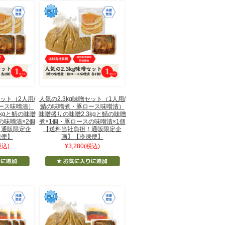
セット（2人用/
人気の2.3kg味噌セット（1人用/
ース味噌漬）
鯖の味噌煮・豚ロース味噌漬）
kgと鯖の味噌
味噌盛りの味噌2.3kgと鯖の味噌
の味噌漬×2個
煮×1個・豚ロースの味噌漬×1個
！通販限定企
【送料当社負担！通販限定企
凍便】
画】【冷凍便】
税込)
¥3,280
(税込)