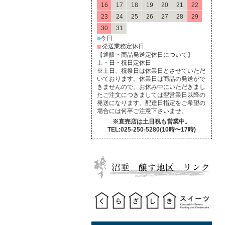
16
17
18
19
20
21
22
23
24
25
26
27
28
29
30
31
■
今日
■
発送業務定休日
【通販・商品発送定休日について】
土・日・祝日定休日
※土日、祝祭日は休業日とさせていただ
いております。休業日は商品の発送がで
きませんので、お休み中にいただきまし
たご注文につきましては翌営業日以降の
発送になります。配達日指定をご希望の
場合には何卒ご注意下さいませ。
※直売店は土日祝も営業中。
TEL:025-250-5280(10時〜17時)