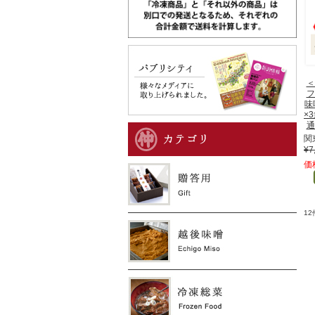
＜
フ
味
×
通
関
¥7
価
1