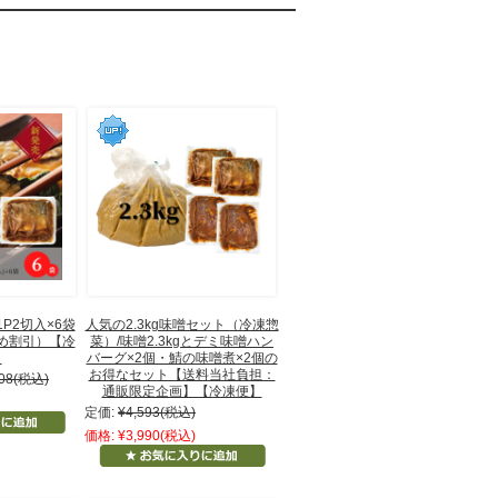
P2切入×6袋
人気の2.3kg味噌セット（冷凍惣
め割引）【冷
菜）/味噌2.3kgとデミ味噌ハン
】
バーグ×2個・鯖の味噌煮×2個の
お得なセット【送料当社負担：
08
(税込)
通販限定企画】【冷凍便】
定価:
¥4,593
(税込)
価格:
¥3,990
(税込)