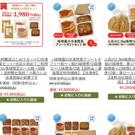
峰村醸造はじめてセットC/冷凍
＜味噌蔵の冷凍惣菜アソートギ
人気の2.3kg味噌
菜セット>当店を初めてご利用
フト〜和〜＞鯖の味噌煮×2袋/豚
鯖の味噌煮・豚ロ
のお客様限定お一人様一回限
ロース味噌漬×2袋【送料込！通
味噌盛りの味噌2.3
！送料弊社負担！※購入には
販限定特別価格】【冷凍便】
煮×2個・豚ロース
会員登録が必要です
【送料当社負担
関東送料込み通常価格:
画】【冷
常価格（関東/送料込み）:
¥4,137
(税込)
¥4,280
(
,098
(税込)
価格:
¥3,880
(税込)
格:
¥3,980
(税込)