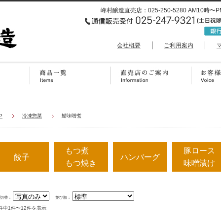
峰村醸造直売店：025-250-5280 AM1
会社概要
ご利用案内
P
冷凍惣菜
鯖味噌煮
もつ煮
豚ロース
餃子
ハンバーグ
もつ焼き
味噌漬け
示切替：
並び順：
2件中1件〜12件を表示