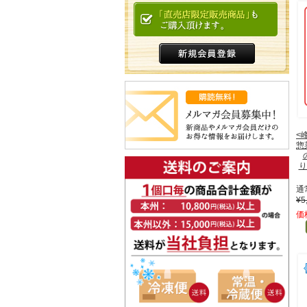
<
惣
り
通
¥5
価