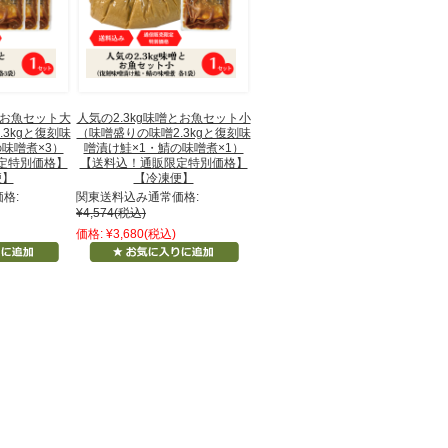
とお魚セット大
人気の2.3kg味噌とお魚セット小
3kgと復刻味
（味噌盛りの味噌2.3kgと復刻味
味噌煮×3）
噌漬け鮭×1・鯖の味噌煮×1）
定特別価格】
【送料込！通販限定特別価格】
便】
【冷凍便】
格:
関東送料込み通常価格:
¥4,574
(税込)
価格:
¥3,680
(税込)