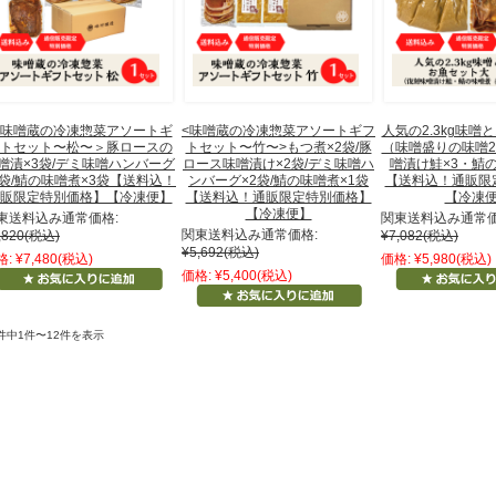
味噌蔵の冷凍惣菜アソートギ
<味噌蔵の冷凍惣菜アソートギフ
人気の2.3kg味噌
トセット〜松〜＞豚ロースの
トセット〜竹〜>もつ煮×2袋/豚
（味噌盛りの味噌2.
噌漬×3袋/デミ味噌ハンバーグ
ロース味噌漬け×2袋/デミ味噌ハ
噌漬け鮭×3・鯖の
3袋/鯖の味噌煮×3袋【送料込！
ンバーグ×2袋/鯖の味噌煮×1袋
【送料込！通販限
販限定特別価格】【冷凍便】
【送料込！通販限定特別価格】
【冷凍
【冷凍便】
東送料込み通常価格:
関東送料込み通常価
関東送料込み通常価格:
,820
(税込)
¥7,082
(税込)
¥5,692
(税込)
格:
¥7,480
(税込)
価格:
¥5,980
(税込)
価格:
¥5,400
(税込)
2件中1件〜12件を表示