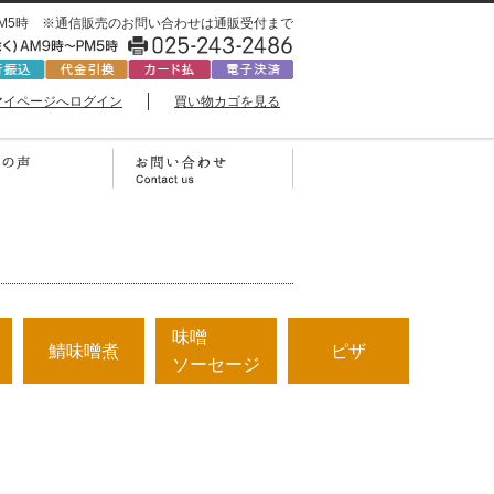
0時〜PM5時 ※通信販売のお問い合わせは通販受付まで
マイページへログイン
買い物カゴを見る
味噌
鯖味噌煮
ピザ
ソーセージ