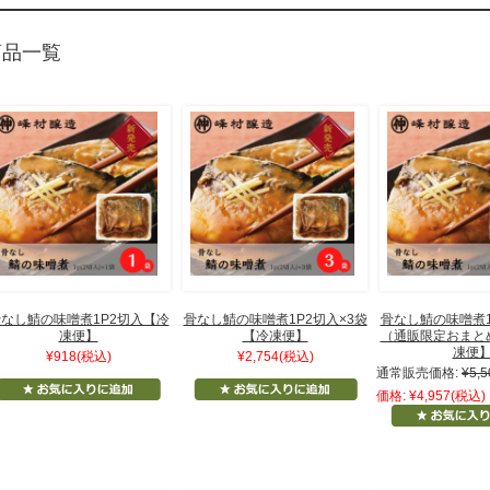
商品一覧
なし鯖の味噌煮1P2切入【冷
骨なし鯖の味噌煮1P2切入×3袋
骨なし鯖の味噌煮1
凍便】
【冷凍便】
（通販限定おまと
凍便
¥918
(税込)
¥2,754
(税込)
通常販売価格:
¥5,5
価格:
¥4,957
(税込)