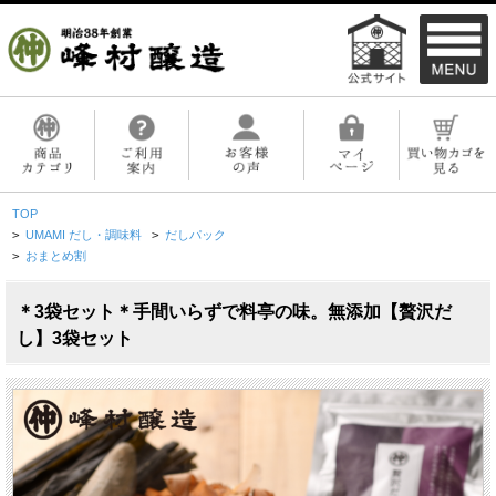
TOP
>
UMAMI だし・調味料
>
だしパック
>
おまとめ割
＊3袋セット＊手間いらずで料亭の味。無添加【贅沢だ
し】3袋セット