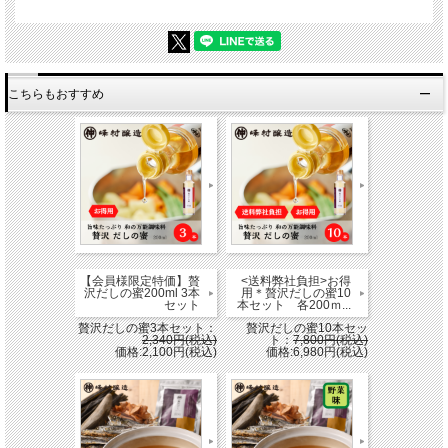
こちらもおすすめ
【会員様限定特価】贅
<送料弊社負担>お得
沢だしの蜜200ml 3本
用＊贅沢だしの蜜10
セット
本セット 各200ｍ...
贅沢だしの蜜3本セット：
贅沢だしの蜜10本セッ
2,340円(税込)
ト：
7,800円(税込)
価格:2,100円(税込)
価格:6,980円(税込)