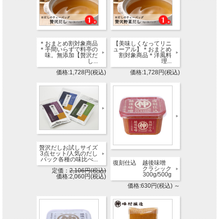
＊おまとめ割対象商品
【美味しくなってリニ
＊手間いらずで料亭の
ューアル】＊おまとめ
味。無添加【贅沢だ
割対象商品＊洋風料
し...
理...
価格:1,728円(税込)
価格:1,728円(税込)
贅沢だしお試しサイズ
3点セット/人気のだし
パック各種の味比べ...
復刻仕込 越後味噌
クラシック
定価：
2,106円(税込)
300g/500g
価格:2,060円(税込)
価格:630円(税込)
～