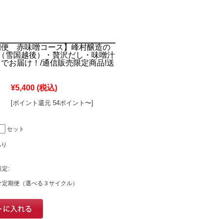
期便 赤味噌コース】峰村醸造の
（雪国越後）・贅沢だし・味噌汁
でお届け！/通信販売限定商品!送
¥5,400
(税込)
[ポイント還元 54ポイント〜]
セット
あり
定:
汁定期便（選べる３サイクル）