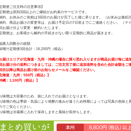
定期便ご注文時の注意事項】
定期便は原則3回以上のご継続がお約束のサービスです。
解約、お休みのご依頼は3回目のお届けが完了した後に承ります。 （お休みは連続
解約、商品お届けの変更等は、お届け予定日の7日前までにご連絡ください。 （マ
回お届け分より変更・解約いたします。
定期便は、お客様から解約の手続きがない限り定期的に商品が届きます。
低購入回数分の総額
味噌汁定期便3回合計：16,200円（税込）
お届けエリアが北海道・九州・沖縄の場合に限り恐れ入りますが商品お届け毎に追
回お届け分の送料につきましては、ご注文完了後に追加送料を含めた合計金額をご
回目以降は商品お届け前のお知らせメールをご確認ください。
北海道・九州：550円（税込）】
沖縄：1,100円（税込）】
お味噌は大容量のため、袋に入れてのお届けとなります。
お味噌の色は季節・気温により発酵の進みが違うため時期によっては写真の色味と
のでご安心ください。
お味噌は冷蔵庫に入れて保存しますと風味が長持ちします。