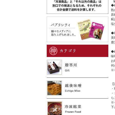
◆
熟
原
糀
塩
◆
美
鹿
◆
味
お
何
※
【
・
・
ら
※
下