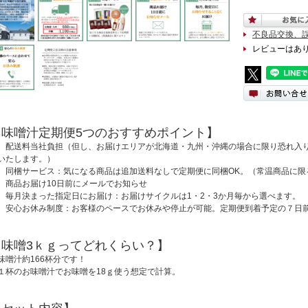
不良品交換、
レビューはあ
【味噌汁定期便5つのおすすめポイント】
、配送料当社負担（但し、お届けエリアが北海道・九州・沖縄の場合に限り恐れ入
いたします。）
、同梱サービス：気になる商品は追加送料なしで定期便に同梱OK。（常温商品に限
、商品お届け10日前にメールでお知らせ
、毎月決まった指定日にお届け：お届けサイクルは1・2・3か月毎から選べます。
、安心お休み制度：お客様のペースでお休みや停止が可能。定期便到着予定の７日
【味噌3ｋｇってどれくらい？】
味噌汁約166杯分です！
１杯のお味噌汁でお味噌を18ｇ使う想定で計算。