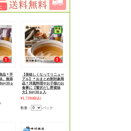
商品＊手
【美味しくなってリニュー
味。無添
アル】＊おまとめ割対象商
g×30ｐ
品＊洋風料理やお子様のお
食事に【贅沢だし野菜味
大】6g×30ｐ入
¥1,728
(税込)
ク
数量：
パック