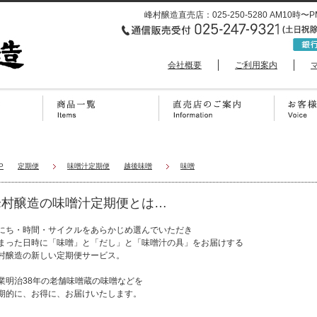
峰村醸造直売店：025-250-5280 AM1
会社概要
ご利用案内
P
定期便
味噌汁定期便
越後味噌
味噌
峰村醸造の味噌汁定期便とは…
にち・時間・サイクルをあらかじめ選んでいただき
まった日時に「味噌」と「だし」と「味噌汁の具」をお届けする
村醸造の新しい定期便サービス。
業明治38年の老舗味噌蔵の味噌などを
期的に、お得に、お届けいたします。