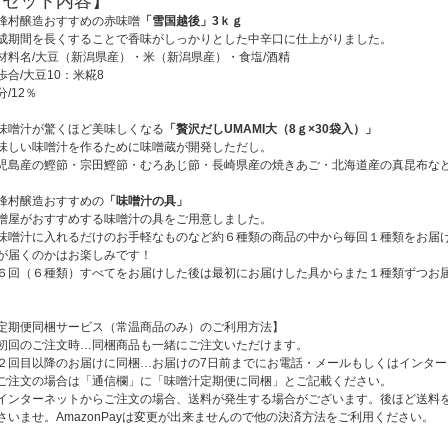
【セット内容】
峰村醸造おすすめの赤味噌
「雪国越後」3ｋｇ
成期間を長くすることで香味がしっかりとした中辛口に仕上がりました。
材料名/大豆（新潟県産）・米（新潟県産）・食塩/酒精
歩合/大豆10：米糀8
分/12％
味噌汁が驚くほど美味しくなる
「贅沢だしUMAMI大（8ｇ×30袋入）」
味しい味噌汁を作るために味噌蔵が開発しただし。
児島産の鰹節・宗田鰹節・むろあじ節・長崎県産の焼きあご・北海道産の真昆布な
峰村醸造おすすめの
「味噌汁の具」
噌屋がおすすめする味噌汁の具をご用意しました。
味噌汁に入れるだけのお手軽なものなど約６種類の商品の中から毎回１種類をお届
が届くのかはお楽しみです！
６回（６種類）すべてをお届けした後は最初にお届けした具からまた１種類ずつお
定期便同梱サービス（常温商品のみ）のご利用方法】
初回のご注文時…同梱商品も一緒にご注文いただけます。
２回目以降のお届けに同梱…お届けの7日前までにお電話・メールもしくはインタ
ご注文の場合は「通信欄」に「味噌汁定期便に同梱」とご記載ください。
インターネットからご注文の場合、送料が発生する場合がございます。後ほど送料
さいませ。AmazonPayは変更が出来ませんので他の決済方法をご利用ください。