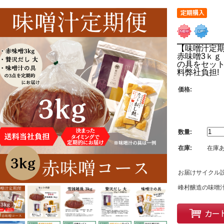
【味噌汁定
赤味噌3ｋｇ
の具をセット
料弊社負担!
価格:
数量:
在庫:
在庫
お届けサイクル設
峰村醸造の味噌