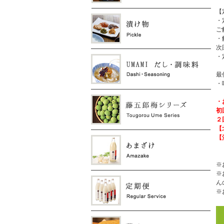
【
・
ご
・
次
・
最
・
・
初
２
【
【
※
※
ん
※