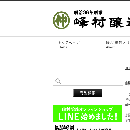
TO
日
決
峰
創
定