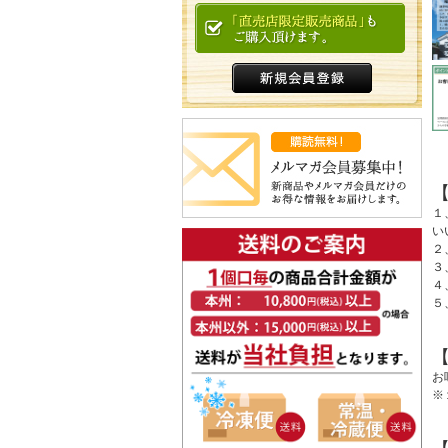
１
い
２
３
４
５
お
※