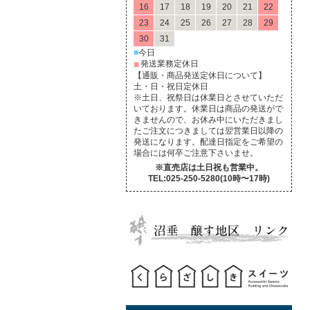
16
17
18
19
20
21
22
23
24
25
26
27
28
29
30
31
■
今日
■
発送業務定休日
【通販・商品発送定休日について】
土・日・祝日定休日
※土日、祝祭日は休業日とさせていただ
いております。休業日は商品の発送がで
きませんので、お休み中にいただきまし
たご注文につきましては翌営業日以降の
発送になります。配達日指定をご希望の
場合には何卒ご注意下さいませ。
※直売店は土日祝も営業中。
TEL:025-250-5280(10時〜17時)