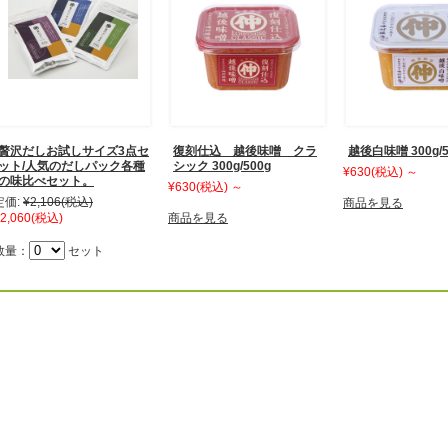
贅沢だしお試しサイズ3点セ
復刻仕込 越後味噌 クラ
越後白味噌 300g/5
ット/人気のだしパック各種
シック 300g/500g
¥630
(税込)
～
の味比べセット。
¥630
(税込)
～
定価:
¥2,106
(税込)
商品を見る
2,060
(税込)
商品を見る
数量：
セット