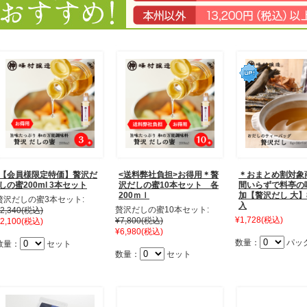
【会員様限定特価】贅沢だ
<送料弊社負担>お得用＊贅
＊おまとめ割対象
しの蜜200ml 3本セット
沢だしの蜜10本セット 各
間いらずで料亭の
200ｍｌ
加【贅沢だし 大】8
贅沢だしの蜜3本セット:
入
贅沢だしの蜜10本セット:
2,340
(税込)
¥1,728
(税込)
¥7,800
(税込)
2,100
(税込)
¥6,980
(税込)
数量：
パッ
数量：
セット
数量：
セット